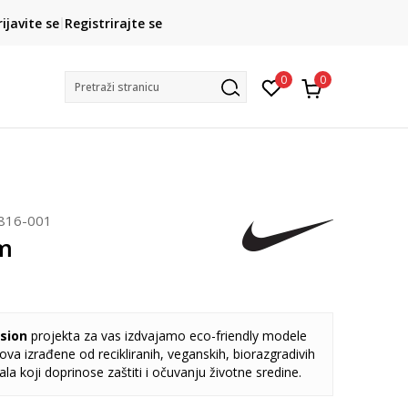
CLICK& COLLECT
rijavite se
Registrirajte se
besplatno preuzimanje u trgovini
0
0
Pretraži stranicu
816-001
m
sion
projekta za vas izdvajamo eco-friendly modele
va izrađene od recikliranih, veganskih, biorazgradivih
jala koji doprinose zaštiti i očuvanju životne sredine.