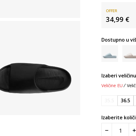
OFFER
34,99
€
Dostupno u viš
Izaberi veličinu
Veličine EU
Velič
35.5
36.5
Izaberite količ