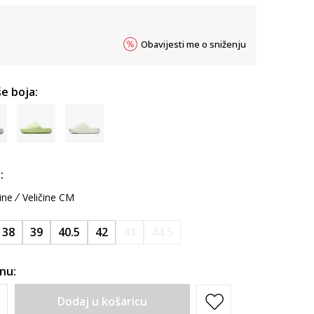
Obavijesti me o sniženju
e boja:
:
ine
Veličine CM
38
39
40.5
42
43
44.5
inu:
Dodaj u košaricu