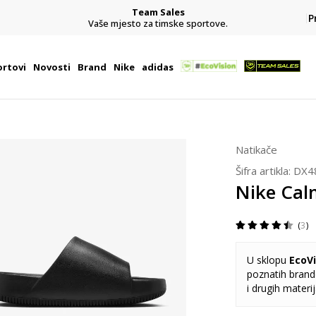
Team Sales
P
j
Vaše mjesto za timske sportove.
rtovi
Novosti
Brand
Nike
adidas
Natikače
Šifra artikla:
DX4
Nike Cal
3
U sklopu
EcoVi
poznatih brando
i drugih materi