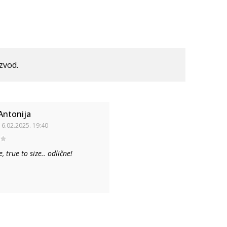
izvod.
Antonija
16.02.2025. 19:40
 true to size.. odlične!