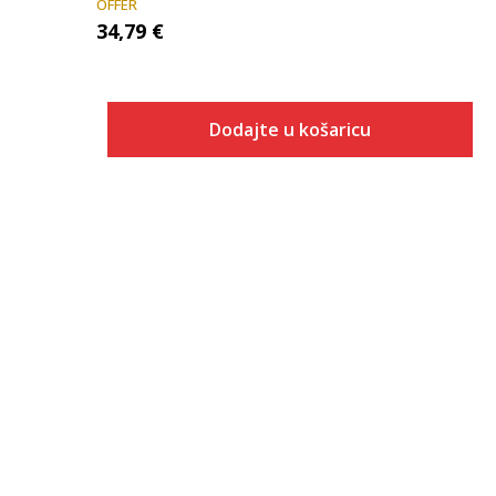
OFFER
34,79
€
Dodajte u košaricu
Veličina
Dodaj u košaricu
XS
S
M
L
XL