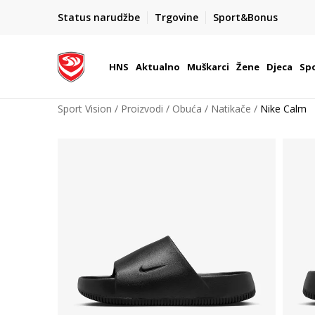
BOX NOW
Status narudžbe
Trgovine
Sport&Bonus
Dostava 1,50 €
| Više od 800 paketomata u Hrvatsko
HNS
Aktualno
Muškarci
Žene
Djeca
Spo
Sport Vision
Proizvodi
Obuća
Natikače
Nike Calm