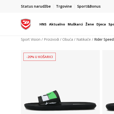
BOX NOW
Status narudžbe
Trgovine
Sport&Bonus
Dostava 1,50 €
| Više od 800 paketomata u Hrvatsko
HNS
Aktualno
Muškarci
Žene
Djeca
Spo
Sport Vision
Proizvodi
Obuća
Natikače
Rider Speed
-20% U KOŠARICI