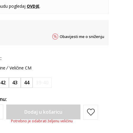
udu pogledaj
OVDJE
.
Obavijesti me o sniženju
:
ine
Veličine CM
42
43
44
39-40
inu:
Dodaj u košaricu
Potrebno je odabrati željenu veličinu