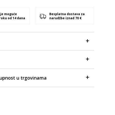
 je moguće
Besplatna dostava za
 roku od 14 dana
narudžbe iznad 70 €
tupnost u trgovinama