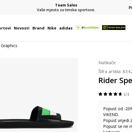
Team Sales
P
j
Vaše mjesto za timske sportove.
rtovi
Novosti
Brand
Nike
adidas
 Graphics
Natikače
Šifra artikla:
834
Rider Sp
3
Popust od -20%
VIKEND.
Popust vrijedi
Popust se ne 