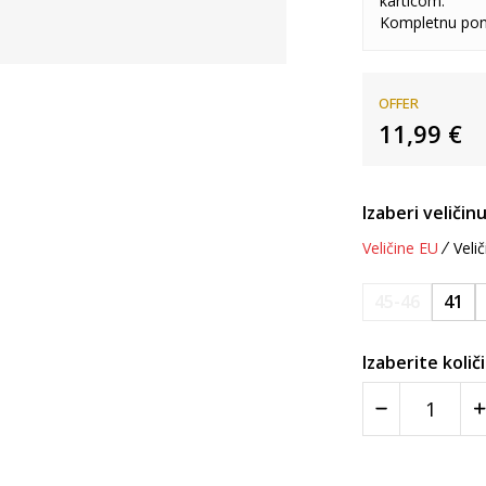
karticom.
Kompletnu pon
OFFER
11,99
€
Izaberi veličinu
Veličine EU
Velič
45-46
41
Izaberite količ