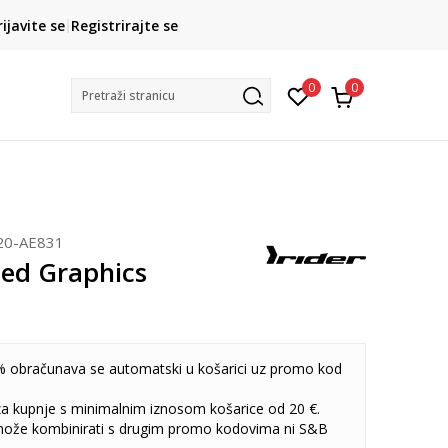
CLICK& COLLECT
rijavite se
Registrirajte se
besplatno preuzimanje u trgovini
0
0
Pretraži stranicu
20-AE831
eed Graphics
 obračunava se automatski u košarici uz promo kod
 za kupnje s minimalnim iznosom košarice od 20 €.
može kombinirati s drugim promo kodovima ni S&B