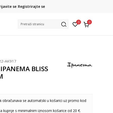
CLICK& COLLECT
rijavite se
Registrirajte se
besplatno preuzimanje u trgovini
0
0
Pretraži stranicu
22-AK917
 IPANEMA BLISS
M
 obračunava se automatski u košarici uz promo kod
 za kupnje s minimalnim iznosom košarice od 20 €.