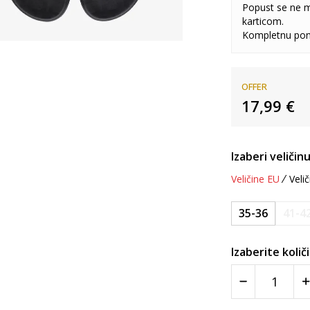
Popust se ne 
karticom.
Kompletnu pon
OFFER
17,99
€
Izaberi veličinu
Veličine EU
Velič
35-36
41-4
Izaberite količ