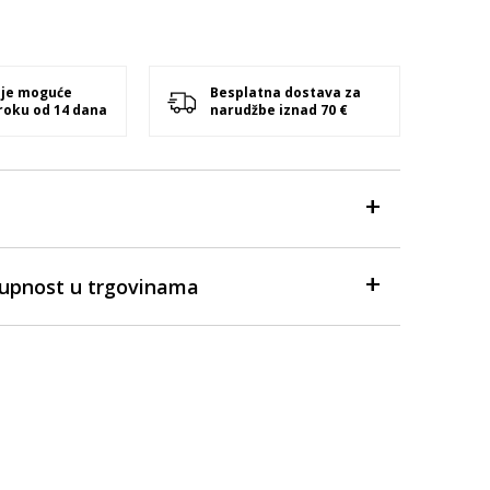
 je moguće
Besplatna dostava za
 roku od 14 dana
narudžbe iznad 70 €
tupnost u trgovinama