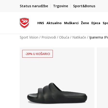
BOX NOW
Status narudžbe
Trgovine
Sport&Bonus
Dostava 1,50 €
| Više od 800 paketomata u Hrvatsko
HNS
Aktualno
Muškarci
Žene
Djeca
Spo
Sport Vision
Proizvodi
Obuća
Natikače
Ipanema I
-20% U KOŠARICI