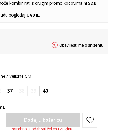
može kombinirati s drugim promo kodovima ni S&B
udu pogledaj
OVDJE
.
Obavijesti me o sniženju
:
ine
Veličine CM
2
37
38
39
40
inu:
Dodaj u košaricu
Potrebno je odabrati željenu veličinu