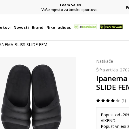
Team Sales
P
j
Vaše mjesto za timske sportove.
rtovi
Novosti
Brand
Nike
adidas
PANEMA BLISS SLIDE FEM
Natikače
Šifra artikla:
270
Ipanema
SLIDE FE
1
Popust od -20%
VIKEND.
Popust vrijedi