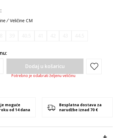
:
ine
Veličine CM
8
39
40.5
41
42
43
44.5
inu:
Dodaj u košaricu
Potrebno je odabrati željenu veličinu
 je moguće
Besplatna dostava za
 roku od 14 dana
narudžbe iznad 70 €