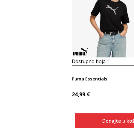
Dostupno boja:
1
Puma Essentials
24,99
€
Dodajte u koš
Veličina