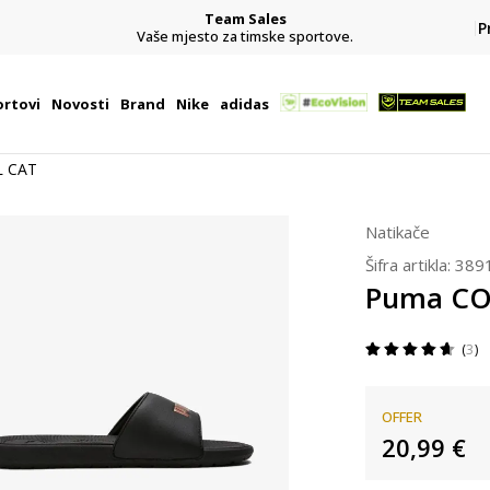
Team Sales
P
j
Vaše mjesto za timske sportove.
rtovi
Novosti
Brand
Nike
adidas
 CAT
Natikače
Šifra artikla:
389
Puma CO
3
OFFER
20,99
€