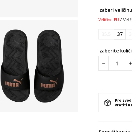
Izaberi veličinu
Veličine EU
Velič
35.5
37
3
Izaberite količ
Proizvod
vratiti u
Specifikacija