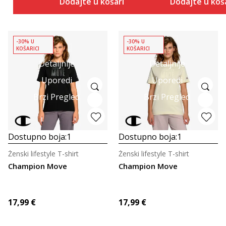
Dodajte u košaricu
Dodajte u koš
-30% U
-30% U
KOŠARICI
KOŠARICI
Detaljnije
Detaljnije
Uporedi
Uporedi
Brzi Pregled
Brzi Pregled
Dostupno boja:
1
Dostupno boja:
1
Ženski lifestyle T-shirt
Ženski lifestyle T-shirt
Champion Move
Champion Move
17,99
€
17,99
€