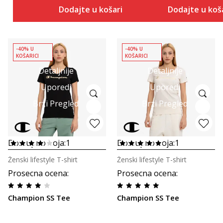
Dodajte u košaricu
Dodajte u koš
-40% U
-40% U
KOŠARICI
KOŠARICI
Detaljnije
Detaljnije
Uporedi
Uporedi
Brzi Pregled
Brzi Pregled
Dostupno boja:
1
Dostupno boja:
1
Ženski lifestyle T-shirt
Ženski lifestyle T-shirt
Prosecna ocena
:
Prosecna ocena
:
Champion SS Tee
Champion SS Tee