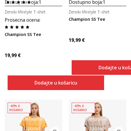
Dostupno boja:
1
Dostupno boja:
1
Ženski lifestyle T-shirt
Ženski lifestyle T-shirt
Champion SS Tee
Prosecna ocena
:
Champion SS Tee
19,99
€
19,99
€
Dodajte u koš
Dodajte u košaricu
-40% U
-40% U
KOŠARICI
KOŠARICI
Detaljnije
Detaljnije
Uporedi
Uporedi