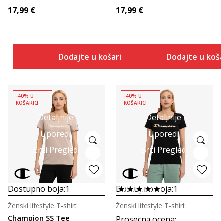
17,99
€
17,99
€
Dodajte u košaricu
Dodajte u koš
-40% U
-40% U
KOŠARICI
KOŠARICI
Detaljnije
Detaljnije
Uporedi
Uporedi
Brzi Pregled
Brzi Pregled
Dostupno boja:
1
Dostupno boja:
1
Ženski lifestyle T-shirt
Ženski lifestyle T-shirt
Champion SS Tee
Prosecna ocena
: