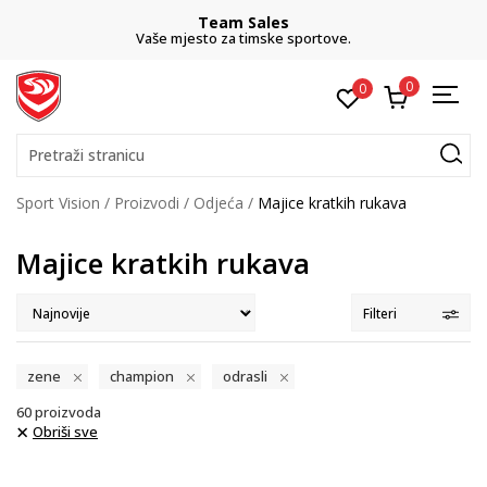
Team Sales
Vaše mjesto za timske sportove.
0
0
Pretraži stranicu
Sport Vision
Proizvodi
Odjeća
Majice kratkih rukava
Majice kratkih rukava
Filteri
zene
champion
odrasli
60
proizvoda
Obriši sve