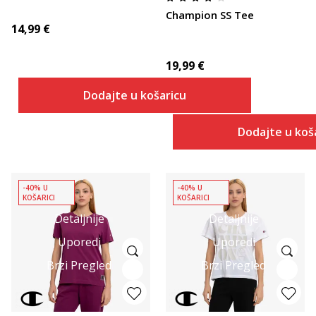
Champion SS Tee
14,99
€
19,99
€
Dodajte u košaricu
Dodajte u koš
-40% U
-40% U
KOŠARICI
KOŠARICI
Detaljnije
Detaljnije
Uporedi
Uporedi
Brzi Pregled
Brzi Pregled