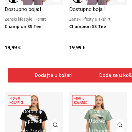
Dostupno boja:
1
Dostupno boja:
1
Ženski lifestyle T-shirt
Ženski lifestyle T-shirt
Champion SS Tee
Champion SS Tee
19,99
€
19,99
€
Dodajte u košaricu
Dodajte u koš
-40% U
-40% U
KOŠARICI
KOŠARICI
Detaljnije
Detaljnije
Uporedi
Uporedi
Brzi Pregled
Brzi Pregled