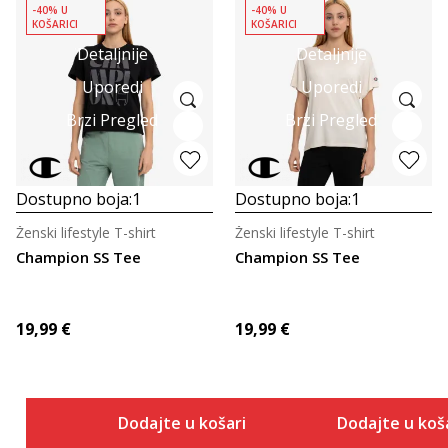
-40% U
-40% U
KOŠARICI
KOŠARICI
Detaljnije
Detaljnije
Uporedi
Uporedi
Brzi Pregled
Brzi Pregled
Dostupno boja:
1
Dostupno boja:
1
Ženski lifestyle T-shirt
Ženski lifestyle T-shirt
Champion SS Tee
Champion SS Tee
19,99
€
19,99
€
Dodajte u košaricu
Dodajte u koš