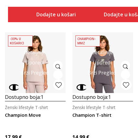
Dodajte u košaricu
Dodajte u koš
-30% U
CHAMPION-
KOŠARICI
MMZ
Detaljnije
Detaljnije
Uporedi
Uporedi
Brzi Pregled
Brzi Pregled
Dostupno boja:
1
Dostupno boja:
1
Ženski lifestyle T-shirt
Ženski lifestyle T-shirt
Champion Move
Champion T-shirt
17,99
€
14,99
€