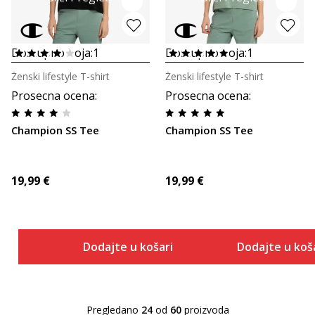
Dostupno boja:
1
Dostupno boja:
1
Ženski lifestyle T-shirt
Ženski lifestyle T-shirt
Prosecna ocena
:
Prosecna ocena
:
Champion SS Tee
Champion SS Tee
19,99
€
19,99
€
Dodajte u košaricu
Dodajte u koš
Pregledano
24
od
60
proizvoda