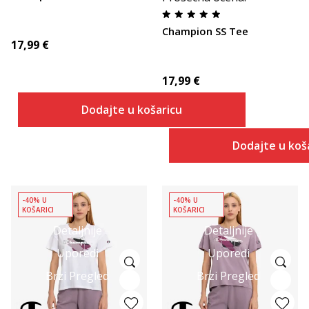
Champion SS Tee
17,99
€
17,99
€
Dodajte u košaricu
Dodajte u koš
-40% U
-40% U
KOŠARICI
KOŠARICI
Detaljnije
Detaljnije
Uporedi
Uporedi
Brzi Pregled
Brzi Pregled