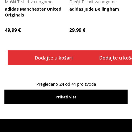
Muški T-shirt za nogomet
Dječji T-shrit za nogomet
adidas Manchester United
adidas Jude Bellingham
Originals
49,99
€
29,99
€
Dodajte u košaricu
Dodajte u koš
Pregledano
24
od
41
proizvoda
Prikaži više