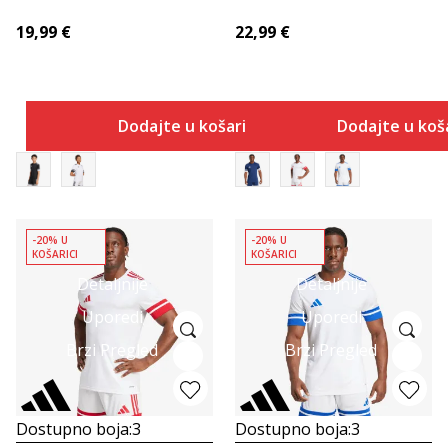
19,99
€
22,99
€
Dodajte u košaricu
Dodajte u koš
-20% U
-20% U
KOŠARICI
KOŠARICI
Detaljnije
Detaljnije
Uporedi
Uporedi
Brzi Pregled
Brzi Pregled
Dostupno boja:
3
Dostupno boja:
3