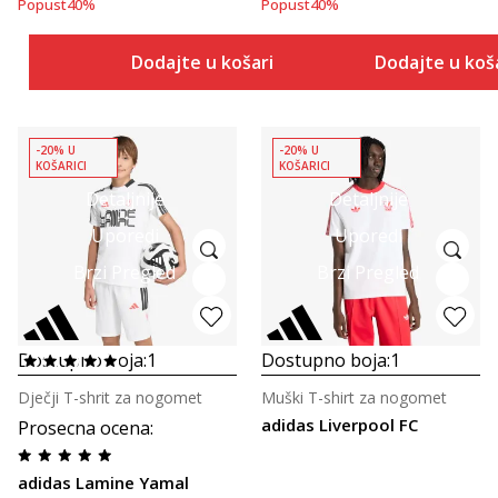
Popust
40
%
Popust
40
%
Dodajte u košaricu
Dodajte u koš
-20% U
-20% U
KOŠARICI
KOŠARICI
Detaljnije
Detaljnije
Uporedi
Uporedi
Brzi Pregled
Brzi Pregled
Dostupno boja:
1
Dostupno boja:
1
Dječji T-shrit za nogomet
Muški T-shirt za nogomet
adidas Liverpool FC
Prosecna ocena
:
adidas Lamine Yamal