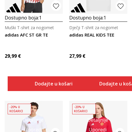
Dostupno boja:
1
Dostupno boja:
1
Muški T-shirt za nogomet
Dječji T-shrit za nogomet
adidas AFC ST GR TE
adidas REAL KIDS TEE
29,99
€
27,99
€
Dodajte u košaricu
Dodajte u koš
-20% U
-20% U
KOŠARICI
KOŠARICI
Detaljnije
Detaljnije
Uporedi
Uporedi