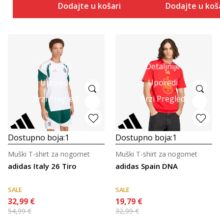
Dodajte u košaricu
Dodajte u koš
Detaljnije
Detaljnije
Uporedi
Uporedi
Brzi Pregled
Brzi Pregled
Dostupno boja:
1
Dostupno boja:
1
Muški T-shirt za nogomet
Muški T-shirt za nogomet
adidas Italy 26 Tiro
adidas Spain DNA
SALE
SALE
32,99
€
19,79
€
54,99
€
32,99
€