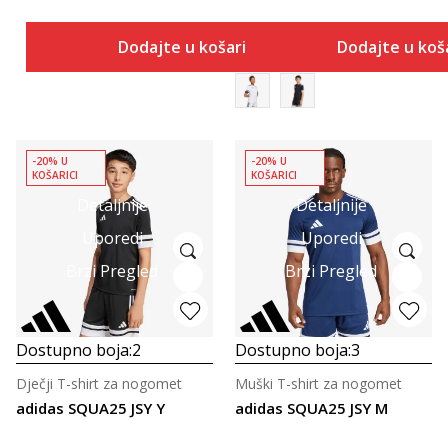
Dodajte u košaricu
Dodajte u koš
-20% U
-20% U
KOŠARICI
KOŠARICI
Detaljnije
Detaljnije
Uporedi
Uporedi
Brzi Pregled
Brzi Pregled
Dostupno boja:
2
Dostupno boja:
3
Dječji T-shirt za nogomet
Muški T-shirt za nogomet
adidas SQUA25 JSY Y
adidas SQUA25 JSY M