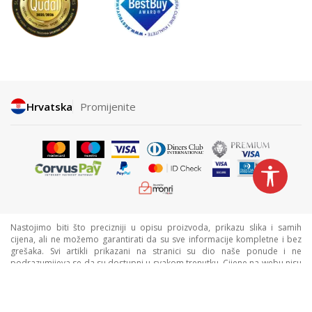
Hrvatska
Promijenite
Nastojimo biti što precizniji u opisu proizvoda, prikazu slika i samih
cijena, ali ne možemo garantirati da su sve informacije kompletne i bez
grešaka. Svi artikli prikazani na stranici su dio naše ponude i ne
podrazumijeva se da su dostupni u svakom trenutku. Cijene na webu nisu
nužno iste kao cijene u trgovinama. Webshop može imati popuste
namijenjene isključivo web kupcima.
©2026
www.sportvision.hr
, Izrada
NB SOFT
. Sva prava zadržana.