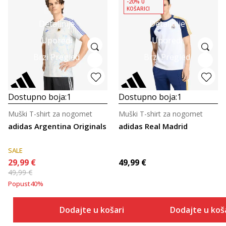
-20% U
KOŠARICI
Detaljnije
Detaljnije
Uporedi
Uporedi
Brzi Pregled
Brzi Pregled
Dostupno boja:
1
Dostupno boja:
1
Muški T-shirt za nogomet
Muški T-shirt za nogomet
adidas Argentina Originals
adidas Real Madrid
SALE
29,99
€
49,99
€
49,99
€
Popust
40
%
Dodajte u košaricu
Dodajte u koš