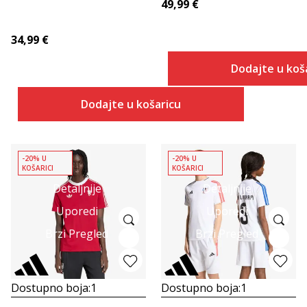
49,99
€
34,99
€
Dodajte u koš
Dodajte u košaricu
-20% U
-20% U
KOŠARICI
KOŠARICI
Detaljnije
Detaljnije
Uporedi
Uporedi
Brzi Pregled
Brzi Pregled
Dostupno boja:
1
Dostupno boja:
1