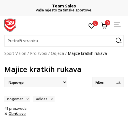
Team Sales
Vaše mjesto za timske sportove.
0
0
Pretraži stranicu
Sport Vision
Proizvodi
Odjeća
Majice kratkih rukava
Majice kratkih rukava
Filteri
nogomet
adidas
41
proizvoda
Obriši sve