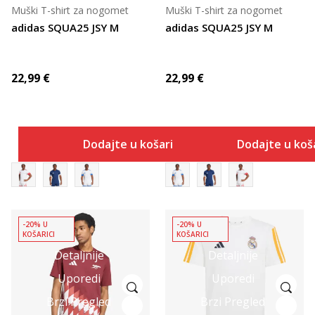
Muški T-shirt za nogomet
Muški T-shirt za nogomet
adidas SQUA25 JSY M
adidas SQUA25 JSY M
22,99
€
22,99
€
Dodajte u košaricu
Dodajte u koš
-20% U
-20% U
KOŠARICI
KOŠARICI
Detaljnije
Detaljnije
Uporedi
Uporedi
Brzi Pregled
Brzi Pregled