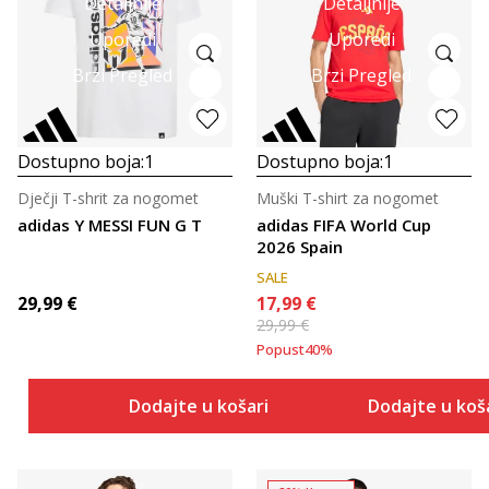
Detaljnije
Detaljnije
Uporedi
Uporedi
Brzi Pregled
Brzi Pregled
Dostupno boja:
1
Dostupno boja:
1
Dječji T-shrit za nogomet
Muški T-shirt za nogomet
adidas Y MESSI FUN G T
adidas FIFA World Cup
2026 Spain
SALE
29,99
€
17,99
€
29,99
€
Popust
40
%
Dodajte u košaricu
Dodajte u koš