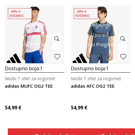
-20% U
-20% U
KOŠARICI
KOŠARICI
Detaljnije
Detaljnije
Uporedi
Uporedi
Brzi Pregled
Brzi Pregled
Dostupno boja:
1
Dostupno boja:
1
Muški T-shirt za nogomet
Muški T-shirt za nogomet
adidas MUFC OG2 TEE
adidas AFC OG2 TEE
54,99
€
54,99
€