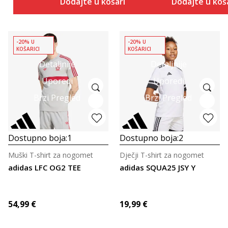
Dodajte u košaricu
Dodajte u koš
-20% U
-20% U
KOŠARICI
KOŠARICI
Detaljnije
Detaljnije
Uporedi
Uporedi
Brzi Pregled
Brzi Pregled
Dostupno boja:
1
Dostupno boja:
2
Muški T-shirt za nogomet
Dječji T-shirt za nogomet
adidas LFC OG2 TEE
adidas SQUA25 JSY Y
54,99
€
19,99
€