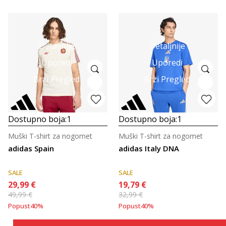
Detaljnije
Detaljnije
Uporedi
Uporedi
Brzi Pregled
Brzi Pregled
Dostupno boja:
1
Dostupno boja:
1
Muški T-shirt za nogomet
Muški T-shirt za nogomet
adidas Spain
adidas Italy DNA
SALE
SALE
29,99
€
19,79
€
49,99
€
32,99
€
Popust
40
%
Popust
40
%