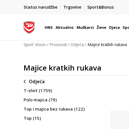
BOX NOW
Status narudžbe
Trgovine
Sport&Bonus
Dostava 1,50 €
| Više od 800 paketomata u Hrvatsko
HNS
Aktualno
Muškarci
Žene
Djeca
Spo
Sport Vision
Proizvodi
Odjeća
Majice kratkih rukava
Majice kratkih rukava
Odjeća
T-shirt
(1759)
Polo majica
(79)
Top i majica bez rukava
(122)
Top
(15)