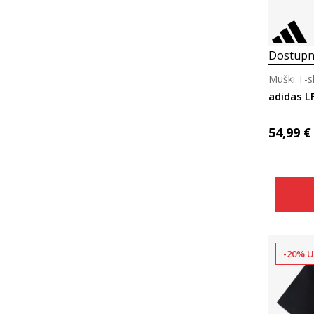
Dostupn
Muški T-s
adidas L
54,99
€
-20% U