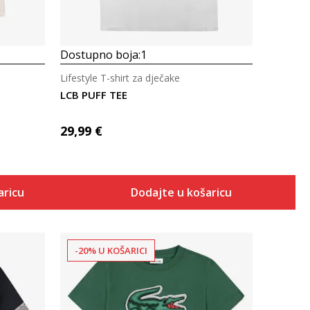
Dostupno boja:
1
Lifestyle T-shirt za dječake
LCB PUFF TEE
29,99
€
aricu
Dodajte u košaricu
-20% U KOŠARICI