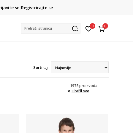
CLICK& COLLECT
rijavite se
Registrirajte se
besplatno preuzimanje u trgovini
0
0
Pretraži stranicu
Sortiraj
1975
proizvoda
Obriši sve