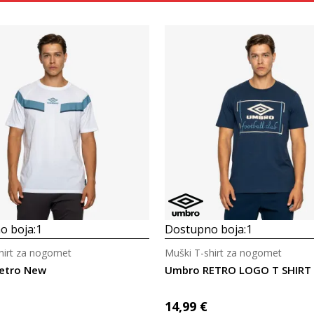
Uporedi
Uporedi
o boja:
1
Dostupno boja:
1
hirt za nogomet
Muški T-shirt za nogomet
etro New
Umbro RETRO LOGO T SHIRT
14,99
€