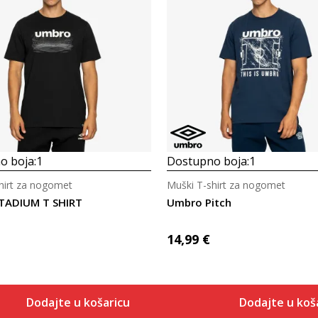
Uporedi
Uporedi
o boja:
1
Dostupno boja:
1
hirt za nogomet
Muški T-shirt za nogomet
TADIUM T SHIRT
Umbro Pitch
14,99
€
Dodajte u košaricu
Dodajte u koš