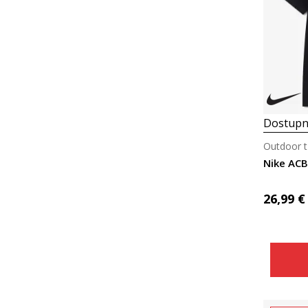
Dostupn
Outdoor t
Nike AC
26,99
€