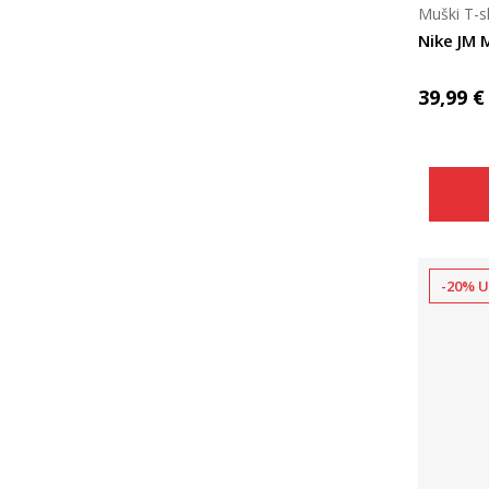
Muški T-s
Nike JM
39,99
€
-20% U