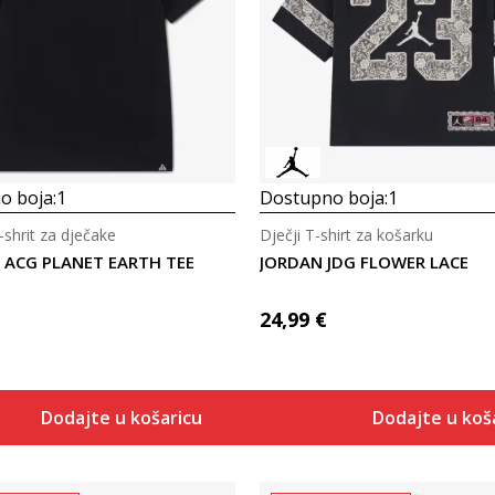
Uporedi
Uporedi
o boja:
1
Dostupno boja:
1
-shrit za dječake
Dječji T-shirt za košarku
B ACG PLANET EARTH TEE
JORDAN JDG FLOWER LACE
24,99
€
Dodajte u košaricu
Dodajte u koš