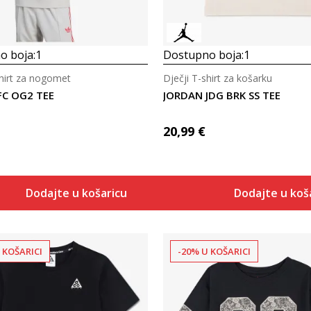
o boja:
1
Dostupno boja:
1
hirt za nogomet
Dječji T-shirt za košarku
FC OG2 TEE
JORDAN JDG BRK SS TEE
20,99
€
Dodajte u košaricu
Dodajte u koš
 KOŠARICI
-20% U KOŠARICI