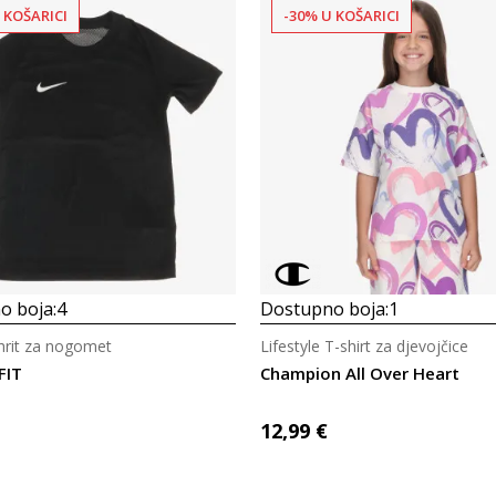
 KOŠARICI
-30% U KOŠARICI
Uporedi
Uporedi
o boja:
4
Dostupno boja:
1
shrit za nogomet
Lifestyle T-shirt za djevojčice
FIT
Champion All Over Heart
12,99
€