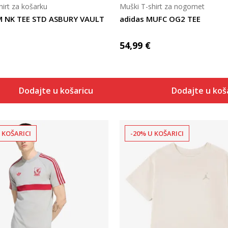
hirt za košarku
Muški T-shirt za nogomet
 M NK TEE STD ASBURY VAULT
adidas MUFC OG2 TEE
54,99
€
Dodajte u košaricu
Dodajte u koš
 KOŠARICI
-20% U KOŠARICI
Uporedi
Uporedi