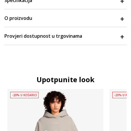
Specifikacija
O proizvodu
Provjeri dostupnost u trgovinama
Upotpunite look
-20% U KOŠARICI
-20% U KOŠ