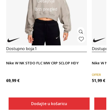
Detaljnije
Brzi pregled
Dostupno boja:
1
Dostupno
Nike W NK STDO FLC MW CRP SCLOP HDY
Nike W N
OFFER
69,99
€
51,99
€
Dodajte u košaricu