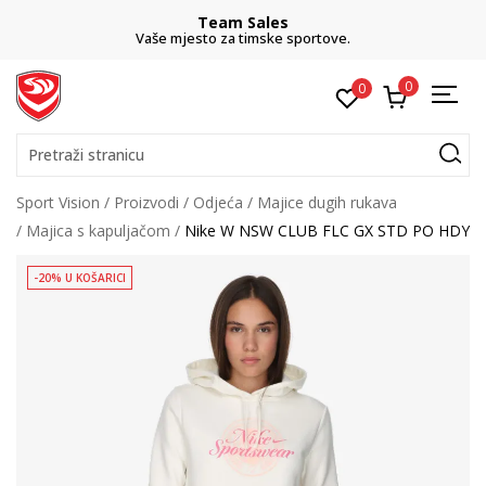
Team Sales
Vaše mjesto za timske sportove.
0
0
Pretraži stranicu
Sport Vision
Proizvodi
Odjeća
Majice dugih rukava
Majica s kapuljačom
Nike W NSW CLUB FLC GX STD PO HDY
-20% U KOŠARICI