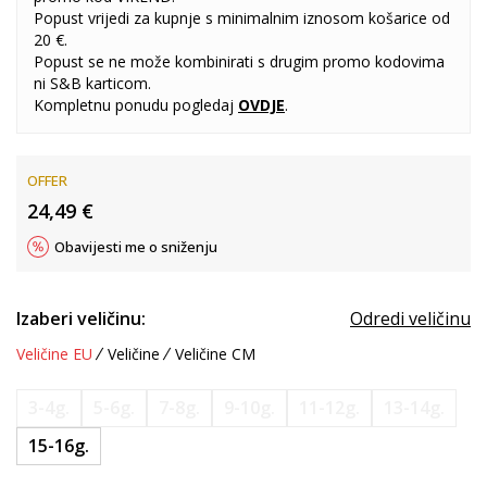
Popust vrijedi za kupnje s minimalnim iznosom košarice od
20 €.
Popust se ne može kombinirati s drugim promo kodovima
ni S&B karticom.
Kompletnu ponudu pogledaj
OVDJE
.
OFFER
24,49
€
Obavijesti me o sniženju
Izaberi veličinu:
Odredi veličinu
Veličine EU
Veličine
Veličine CM
3-4g.
5-6g.
7-8g.
9-10g.
11-12g.
13-14g.
15-16g.