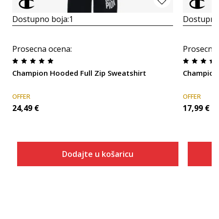
Dostupno boja:
1
Dostupno
Prosecna ocena
:
Prosecna
Champion Hooded Full Zip Sweatshirt
Champion
OFFER
OFFER
24,49
€
17,99
€
Dodajte u košaricu
Veličina
Dodaj u košaricu
2XS
XS