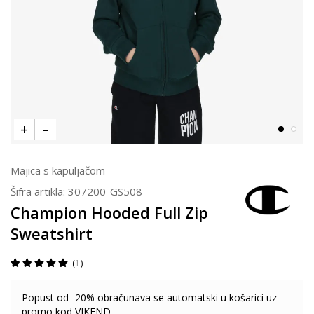
Majica s kapuljačom
Šifra artikla:
307200-GS508
Champion Hooded Full Zip
Sweatshirt
1
Popust od -20% obračunava se automatski u košarici uz
promo kod VIKEND.