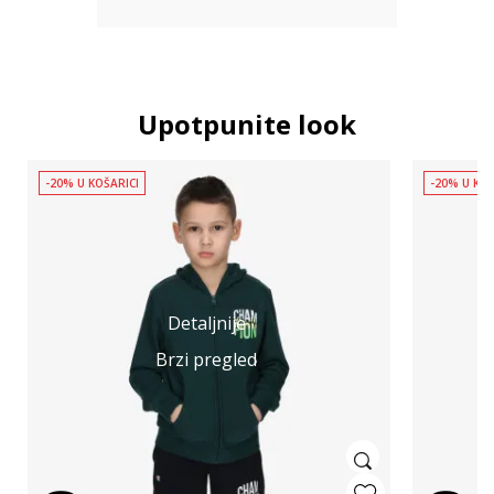
Upotpunite look
-20% U KOŠARICI
-20% U KOŠ
Detaljnije
Brzi pregled