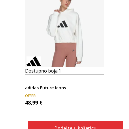
Dostupno boja:
1
adidas Future Icons
OFFER
48,99
€
Dodajte u košaricu