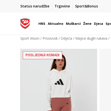
KORISNIČKA SLUŽBA
Status narudžbe
Trgovine
Sport&Bonus
kontaktirajte nas brzo i jednostavno
HNS
Aktualno
Muškarci
Žene
Djeca
Spo
Sport Vision
Proizvodi
Odjeća
Majice dugih rukava
POSLJEDNJI KOMADI