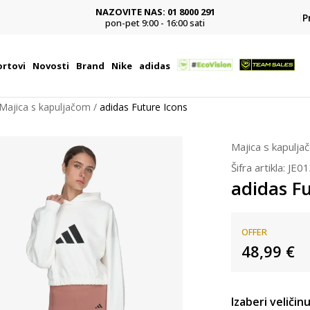
NAZOVITE NAS: 01 8000 291
P
pon-pet 9:00 - 16:00 sati
rtovi
Novosti
Brand
Nike
adidas
Majica s kapuljačom
adidas Future Icons
Majica s kapulja
Šifra artikla:
JE0
adidas Fu
OFFER
48,99
€
Izaberi veličinu