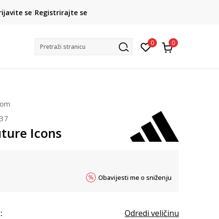
Kako do R1 računa?
rijavite se
Registrirajte se
Saznajte više
Postani član pr
0
0
Pretraži stranicu
čom
137
ture Icons
Obavijesti me o sniženju
:
Odredi veličinu