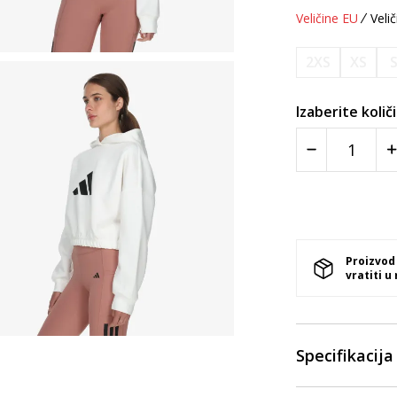
Veličine EU
Velič
2XS
XS
Izaberite količ
Proizvod
vratiti u
Specifikacija