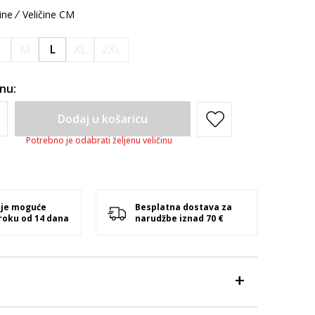
ine
Veličine CM
S
M
L
XL
2XL
inu:
Dodaj u košaricu
Potrebno je odabrati željenu veličinu
 je moguće
Besplatna dostava za
 roku od 14 dana
narudžbe iznad 70 €