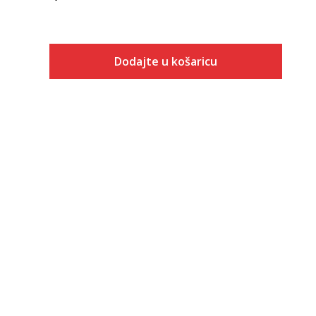
Dodajte u košaricu
Veličina
Dodaj u košaricu
XS
S
M
L
XL