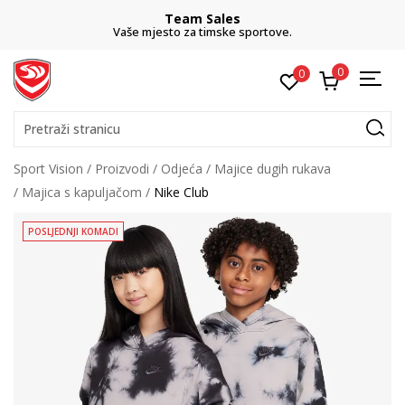
Team Sales
Vaše mjesto za timske sportove.
0
0
Pretraži stranicu
Sport Vision
Proizvodi
Odjeća
Majice dugih rukava
Majica s kapuljačom
Nike Club
POSLJEDNJI KOMADI