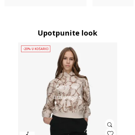
Upotpunite look
-20% U KOŠARICI
Detaljnije
Brzi pregled