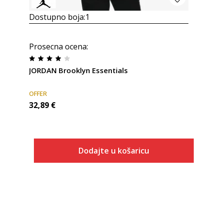
Dostupno boja:
1
Prosecna ocena
:
JORDAN Brooklyn Essentials
OFFER
32,89
€
Dodajte u košaricu
Veličina
Dodaj u košaricu
S
M