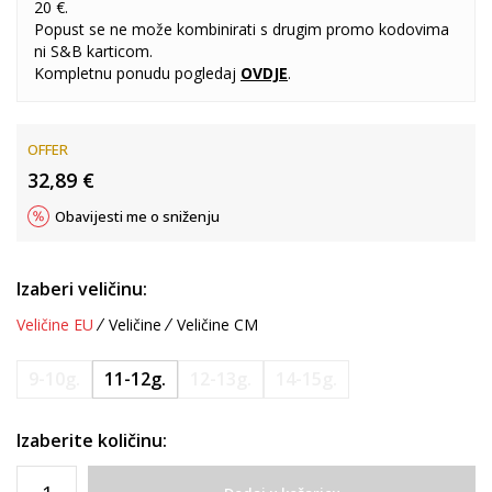
20 €.
Popust se ne može kombinirati s drugim promo kodovima
ni S&B karticom.
Kompletnu ponudu pogledaj
OVDJE
.
OFFER
32,89
€
Obavijesti me o sniženju
Izaberi veličinu:
Veličine EU
Veličine
Veličine CM
9-10g.
11-12g.
12-13g.
14-15g.
Izaberite količinu: