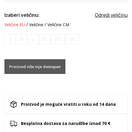
Izaberi veličinu:
Odredi veličinu
Veličine EU
Veličine
Veličine CM
S
M
L
XL
2XL
3XL
Proizvod više nije dostupan
Proizvod je moguće vratiti u roku od 14 dana
Besplatna dostava za narudžbe iznad 70 €