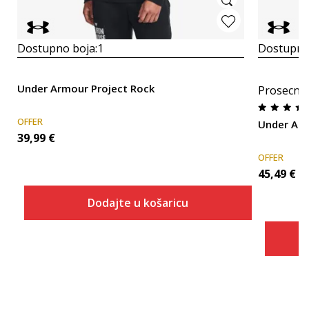
Dostupno boja:
1
Dostupno
Under Armour Project Rock
Prosecna
OFFER
Under Arm
39,99
€
OFFER
45,49
€
Dodajte u košaricu
Veličina
Dodaj u košaricu
XS
SM