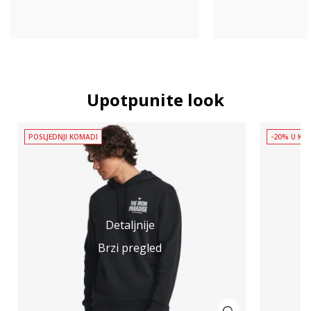
Upotpunite look
POSLJEDNJI KOMADI
-20% U KOŠ
Detaljnije
Brzi pregled