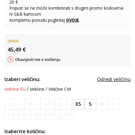
20 €.
Popust se ne može kombinirati s drugim promo kodovima
ni S&B karticom.
Kompletnu ponudu pogledaj
OVDJE
.
OFFER
45,49
€
Obavijesti me o sniženju
Izaberi veličinu:
Odredi veličinu
Veličine EU
Veličine
Veličine CM
2XL-T
M-T
S-T
XL-T
XS
S
M
L
L-T
XL
2XL
3XL
4XL
Izaberite količinu: