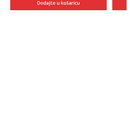
Dodajte u košaricu
Veličina
Dodaj u košaricu
S
M
L
XL
2XL
3XL