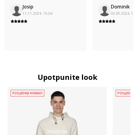
Josip
Dominik
11.11.2024. 15:04
03.05.2024. 1
Upotpunite look
POSLJEDNJI KOMADI
POSLJEDNJ
Detaljnije