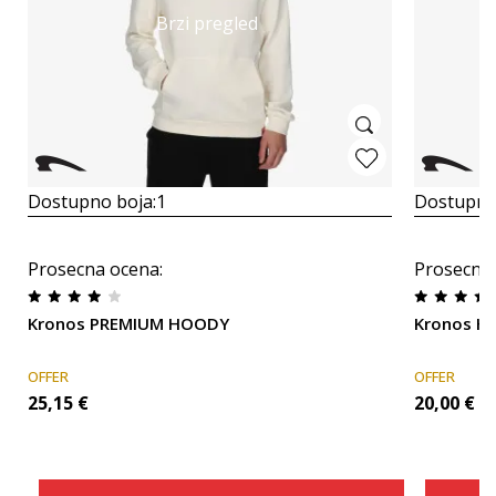
Brzi pregled
Dostupno boja:
1
Dostupno
Prosecna ocena
:
Prosecna
Kronos PREMIUM HOODY
Kronos H
OFFER
OFFER
25,15
€
20,00
€