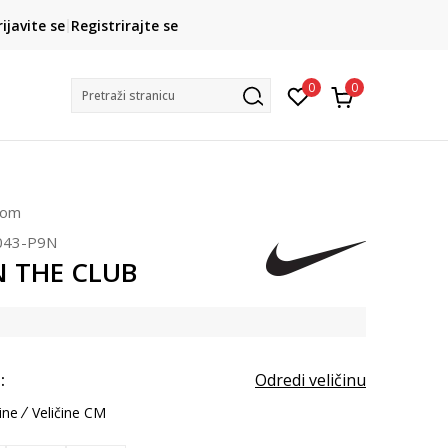
CLICK& COLLECT
rijavite se
Registrirajte se
besplatno preuzimanje u trgovini
0
0
Pretraži stranicu
čom
043-P9N
N THE CLUB
:
Odredi veličinu
ine
Veličine CM