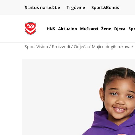
BOX NOW
Status narudžbe
Trgovine
Sport&Bonus
Dostava 1,50 €
| Više od 800 paketomata u Hrvatsko
HNS
Aktualno
Muškarci
Žene
Djeca
Spo
Sport Vision
Proizvodi
Odjeća
Majice dugih rukava