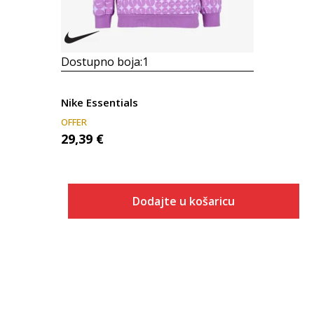
Dostupno boja:
1
Nike Essentials
OFFER
29,39
€
Dodajte u košaricu
Veličina
Dodaj u košaricu
6X
4