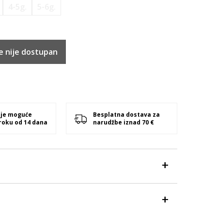
4-5g.
5-6g.
e nije dostupan
 je moguće
Besplatna dostava za
 roku od 14 dana
narudžbe iznad 70 €