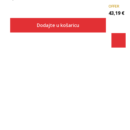
OFFER
43,19
€
Dodajte u košaricu
Veličina
Dodaj u košaricu
S
M
L
XL
2XL