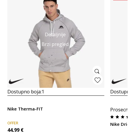
Detaljnije
Brzi pregled
Dostupno boja:
1
Dostupno
Nike Therma-FIT
Prosecna
OFFER
Nike Dri-F
44,99
€