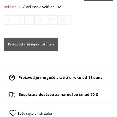
Veličine EU
Veličine
Veličine CM
S
M
L
XL
2XL
3XL
Proizvod više nije dostupan
Proizvod je moguće vratiti u roku od 14 dana
Besplatna dostava za narudžbe iznad 70 €
Sačuvajte u listi želja