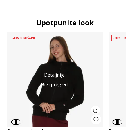
Upotpunite look
-40% U KOŠARICI
-20% U KOŠ
Detaljnije
Brzi pregled