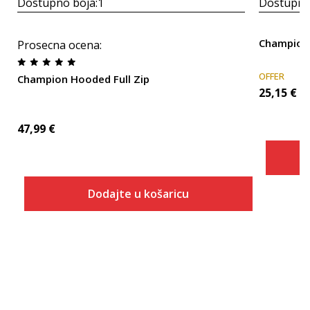
Dostupno boja:
1
Dostupno
Champio
Prosecna ocena
:
OFFER
Champion Hooded Full Zip
25,15
€
47,99
€
Dodajte u košaricu
Veličina
Dodaj u košaricu
XS
S