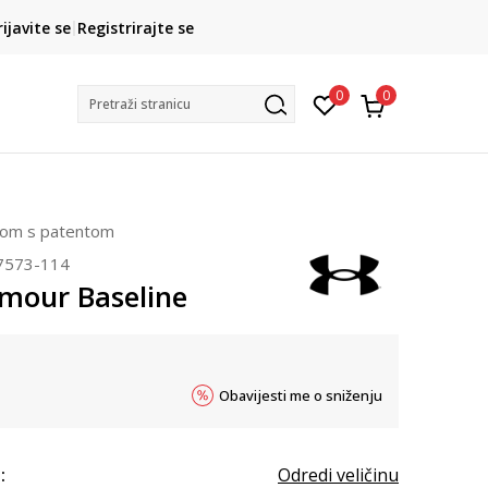
CLICK& COLLECT
rijavite se
Registrirajte se
besplatno preuzimanje u trgovini
0
0
Pretraži stranicu
ačom s patentom
7573-114
mour Baseline
Obavijesti me o sniženju
:
Odredi veličinu