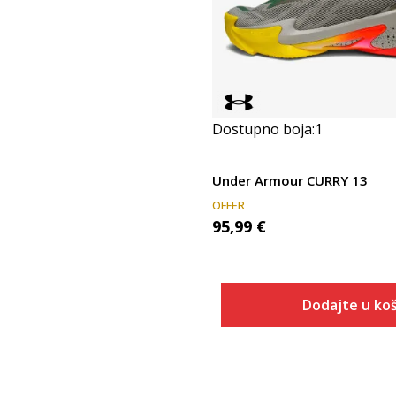
Dostupno boja:
1
Under Armour CURRY 13
OFFER
95,99
€
Dodajte u koš
Veličina
Dodaj u
8.5