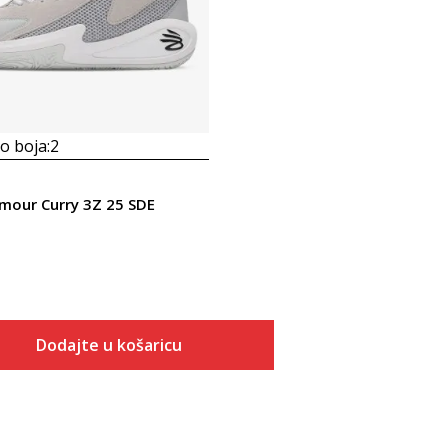
 boja:
2
mour Curry 3Z 25 SDE
Dodajte u košaricu
Veličina
Dodaj u košaricu
7.5