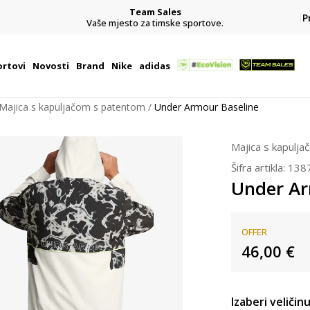
Team Sales
P
j
Vaše mjesto za timske sportove.
rtovi
Novosti
Brand
Nike
adidas
Majica s kapuljačom s patentom
Under Armour Baseline
Majica s kapulj
Šifra artikla:
138
Under Ar
OFFER
46,00
€
Izaberi veličinu