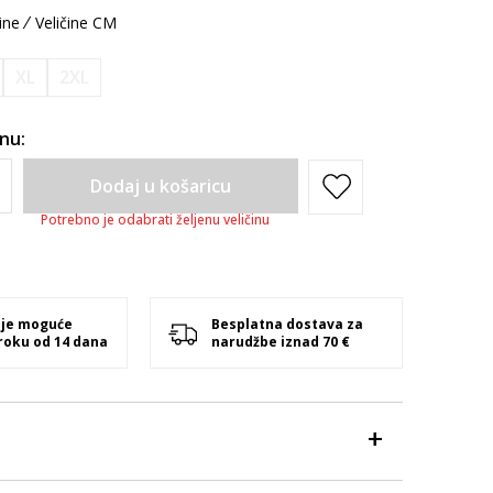
ine
Veličine CM
XL
2XL
inu:
Dodaj u košaricu
Potrebno je odabrati željenu veličinu
 je moguće
Besplatna dostava za
 roku od 14 dana
narudžbe iznad 70 €