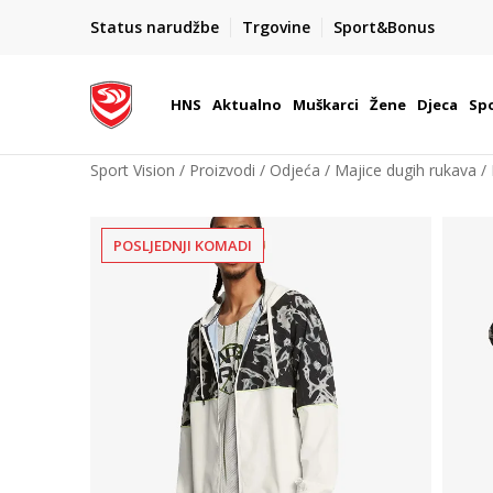
BOX NOW
Status narudžbe
Trgovine
Sport&Bonus
Dostava 1,50 €
| Više od 800 paketomata u Hrvatsko
HNS
Aktualno
Muškarci
Žene
Djeca
Spo
Sport Vision
Proizvodi
Odjeća
Majice dugih rukava
POSLJEDNJI KOMADI