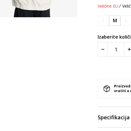
Veličine EU
Velič
S
M
L
Izaberite količ
Proizvod
vratiti u
Specifikacija