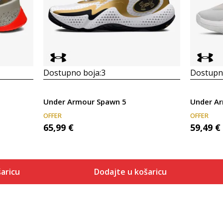
Dostupno boja:
3
Dostupno
Under Armour Spawn 5
Under Ar
OFFER
OFFER
65,99
€
59,49
€
aricu
Dodajte u košaricu
Veličina
 košaricu
Dodaj u košaricu
6