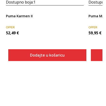
Dostupno boja:
1
Dostupno
Puma Karmen II
Puma MAY
OFFER
OFFER
52,49
€
59,95
€
Dodajte u košaricu
Veličina
Dodaj u košaricu
35.5
36
37