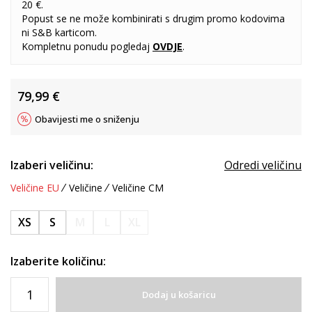
20 €.
Popust se ne može kombinirati s drugim promo kodovima
ni S&B karticom.
Kompletnu ponudu pogledaj
OVDJE
.
79,99
€
Obavijesti me o sniženju
Izaberi veličinu:
Odredi veličinu
Veličine EU
Veličine
Veličine CM
XS
S
M
L
XL
Izaberite količinu:
Dodaj u košaricu