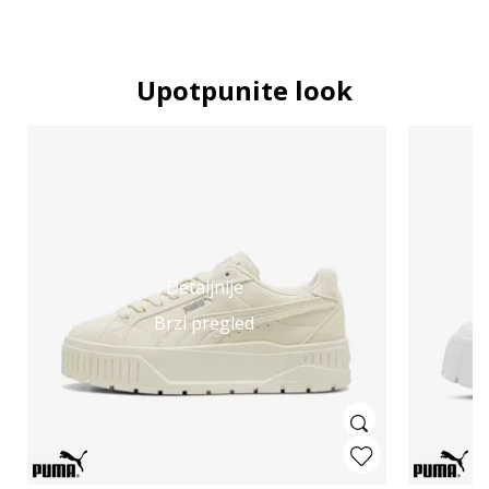
Upotpunite look
Detaljnije
Brzi pregled