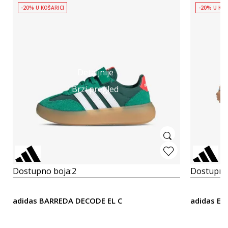
-20% U KOŠARICI
-20% U KOŠ
Detaljnije
Brzi pregled
Dostupno boja:
2
Dostupno
adidas BARREDA DECODE EL C
adidas Es