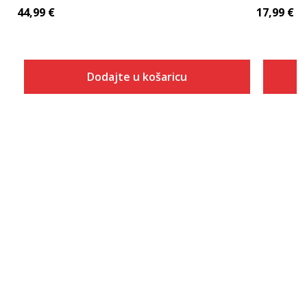
44,99
€
17,99
€
Dodajte u košaricu
Veličina
Dodaj u košaricu
10K
10-K
11K
11-K
12K