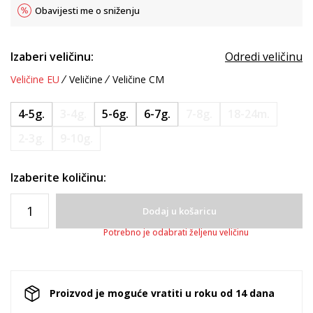
Obavijesti me o sniženju
Izaberi veličinu:
Odredi veličinu
Veličine EU
Veličine
Veličine CM
4-5g.
3-4g.
5-6g.
6-7g.
7-8g.
18-24m.
2-3g.
9-10g.
Izaberite količinu:
Dodaj u košaricu
Potrebno je odabrati željenu veličinu
Proizvod je moguće vratiti u roku od 14 dana