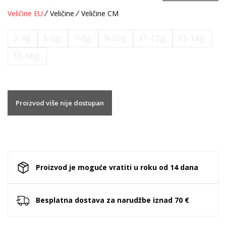
Veličine EU
Veličine
Veličine CM
3-4g.
5-6g.
7-8g.
9-10g.
11-12g.
13-14g.
15-16g.
Proizvod više nije dostupan
Proizvod je moguće vratiti u roku od 14 dana
Besplatna dostava za narudžbe iznad 70 €