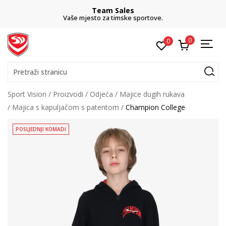
Team Sales
Vaše mjesto za timske sportove.
0
0
Pretraži stranicu
Sport Vision
Proizvodi
Odjeća
Majice dugih rukava
Majica s kapuljačom s patentom
Champion College
POSLJEDNJI KOMADI