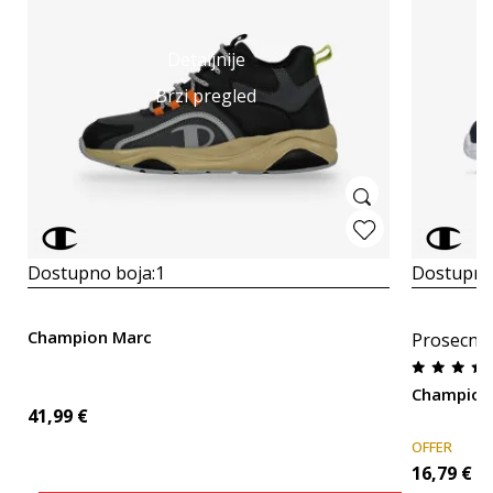
Detaljnije
Brzi pregled
Dostupno boja:
1
Dostupno
Champion Marc
Prosecna
Champion
41,99
€
OFFER
16,79
€