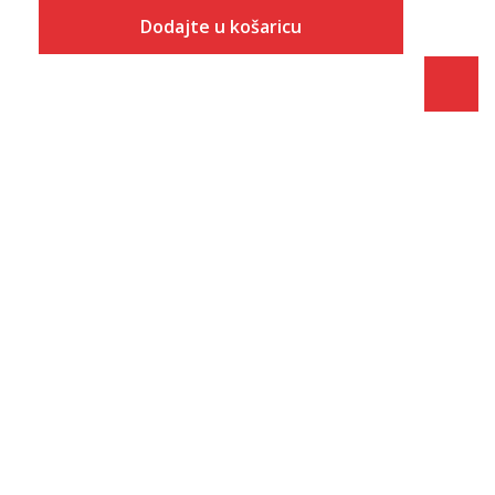
Dodajte u košaricu
Veličina
Dodaj u košaricu
36
37
38
39