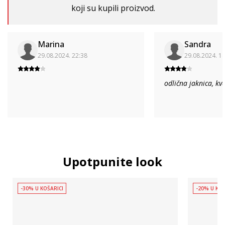
koji su kupili proizvod.
Marina
Sandra
29.08.2024. 22:38
29.08.2024. 1
odlična jaknica, kv
Upotpunite look
-30% U KOŠARICI
-20% U KOŠ