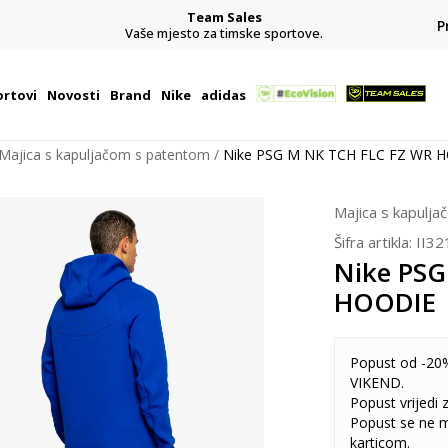
Team Sales
P
j
Vaše mjesto za timske sportove.
rtovi
Novosti
Brand
Nike
adidas
Majica s kapuljačom s patentom
Nike PSG M NK TCH FLC FZ WR 
Majica s kapulj
Šifra artikla:
II32
Nike PSG
HOODIE
Popust od -20%
VIKEND.
Popust vrijedi
Popust se ne 
karticom.