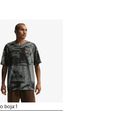
 boja:
1