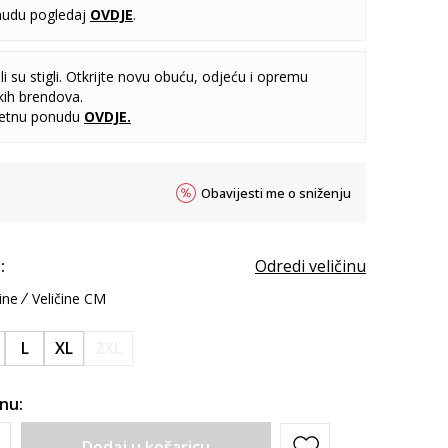
udu pogledaj
OVDJE
.
i su stigli. Otkrijte novu obuću, odjeću i opremu
kih brendova.
letnu ponudu
OVDJE
.
Obavijesti me o sniženju
:
Odredi veličinu
ine
Veličine CM
L
XL
2XL
inu:
Dodaj u košaricu