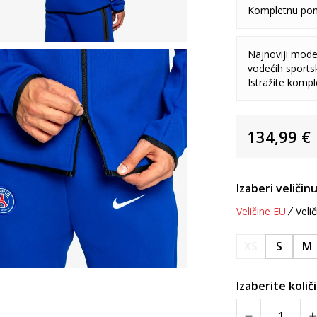
Kompletnu pon
Najnoviji model
vodećih sports
Istražite komp
134,99
€
Izaberi veličinu
Veličine EU
Velič
XS
S
M
Izaberite količ