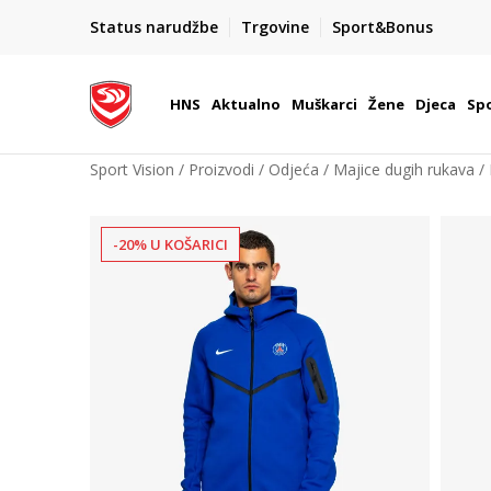
BOX NOW
Status narudžbe
Trgovine
Sport&Bonus
Dostava 1,50 €
| Više od 800 paketomata u Hrvatsko
HNS
Aktualno
Muškarci
Žene
Djeca
Spo
Sport Vision
Proizvodi
Odjeća
Majice dugih rukava
-20% U KOŠARICI