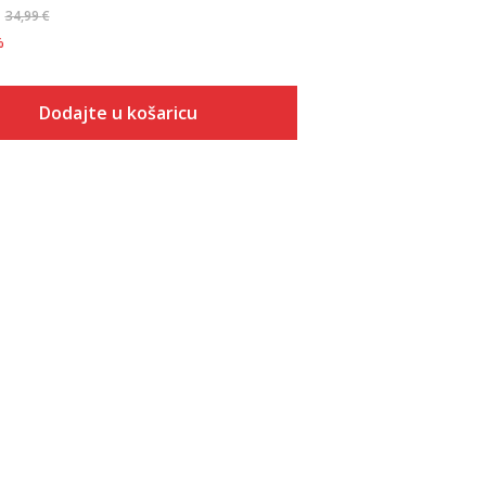
34,99
€
%
Dodajte u košaricu
Veličina
Dodaj u košaricu
S
M
L
XL
2XL