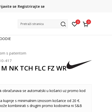
CLICK& COLLECT
rijavite se
Registrirajte se
besplatno preuzimanje u trgovini
0
0
Pretraži stranicu
HOODIE
ačom s patentom
10-417
 M NK TCH FLC FZ WR
 obračunava se automatski u košarici uz promo kod
 za kupnje s minimalnim iznosom košarice od 20 €.
može kombinirati s drugim promo kodovima ni S&B