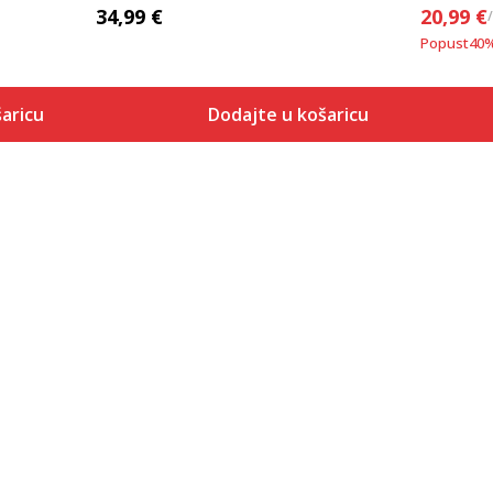
34,99
€
20,99
€
Popust
40
aricu
Dodajte u košaricu
Veličina
 košaricu
Dodaj u košaricu
S
M
L
XL
2XL