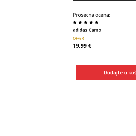
Prosecna ocena
:
adidas Camo
OFFER
19,99
€
Dodajte u koš
Veličina
Dodaj u
2XS
XS
S