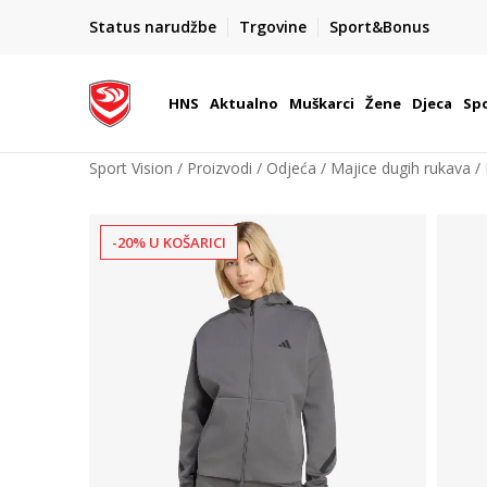
BOX NOW
Status narudžbe
Trgovine
Sport&Bonus
Dostava 1,50 €
| Više od 800 paketomata u Hrvatsko
HNS
Aktualno
Muškarci
Žene
Djeca
Spo
Sport Vision
Proizvodi
Odjeća
Majice dugih rukava
-20% U KOŠARICI