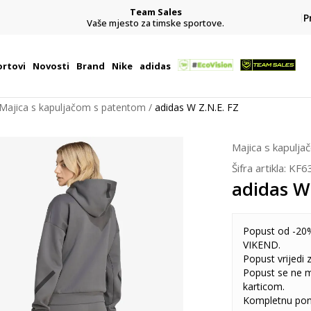
Team Sales
P
j
Vaše mjesto za timske sportove.
rtovi
Novosti
Brand
Nike
adidas
Majica s kapuljačom s patentom
adidas W Z.N.E. FZ
Majica s kapulj
Šifra artikla:
KF6
adidas W
Popust od -20%
VIKEND.
Popust vrijedi
Popust se ne 
karticom.
Kompletnu pon