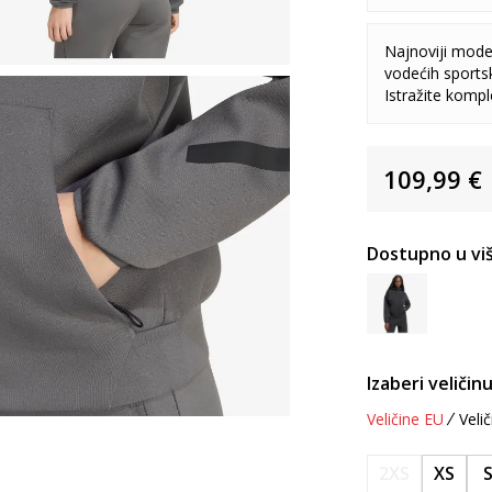
Najnoviji model
vodećih sports
Istražite komp
109,99
€
Dostupno u viš
Izaberi veličinu
Veličine EU
Velič
2XS
XS