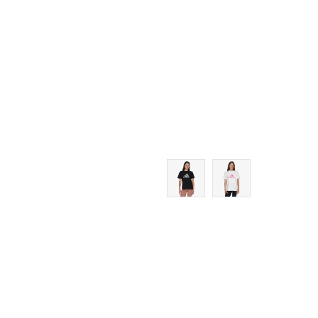
M
L
XL
2XL