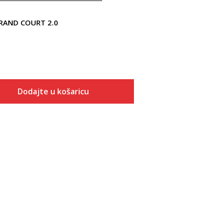
GRAND COURT 2.0
Dodajte u košaricu
Veličina
Dodaj u košaricu
3
3-
4
4-