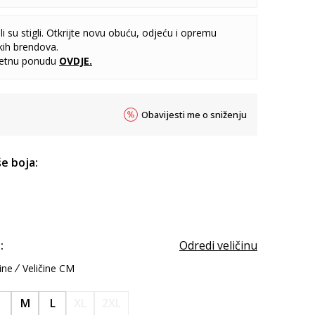
i su stigli. Otkrijte novu obuću, odjeću i opremu
kih brendova.
letnu ponudu
OVDJE
.
Obavijesti me o sniženju
e boja:
:
Odredi veličinu
ine
Veličine CM
S
M
L
XL
2XL