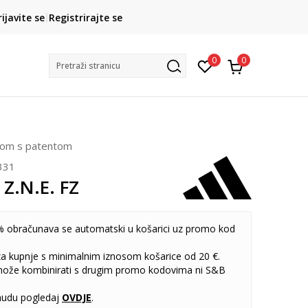
CLICK& COLLECT
rijavite se
Registrirajte se
besplatno preuzimanje u trgovini
0
0
Pretraži stranicu
ačom s patentom
331
 Z.N.E. FZ
 obračunava se automatski u košarici uz promo kod
 za kupnje s minimalnim iznosom košarice od 20 €.
može kombinirati s drugim promo kodovima ni S&B
udu pogledaj
OVDJE
.