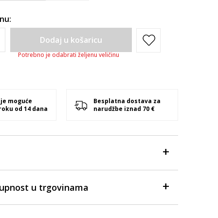
inu:
Dodaj u košaricu
Potrebno je odabrati željenu veličinu
 je moguće
Besplatna dostava za
 roku od 14 dana
narudžbe iznad 70 €
tupnost u trgovinama