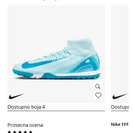
Detaljnije
Brzi pregled
Dostupno boja:
4
Dostupno
Nike FFF S
Prosecna ocena
: