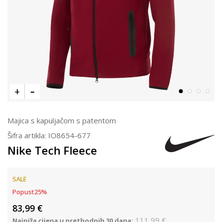
Majica s kapuljačom s patentom
Šifra artikla:
IO8654-677
Nike Tech Fleece
SALE
Popust
25
%
83,99
€
111,99
€
Najniža cijena u prethodnih 30 dana: