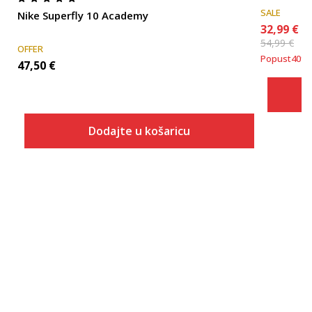
SALE
Nike Superfly 10 Academy
32,99
€
54,99
€
OFFER
Popust
40
%
47,50
€
Dodajte u košaricu
Veličina
Dodaj u košaricu
6.5
7
7.5
8