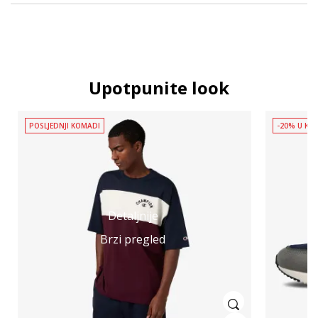
Upotpunite look
POSLJEDNJI KOMADI
-20% U KOŠ
Detaljnije
Brzi pregled