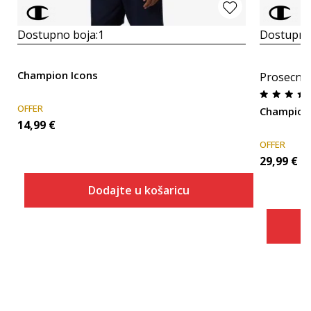
Dostupno boja:
1
Dostupno
Champion Icons
Prosecna
OFFER
Champion 
14,99
€
OFFER
29,99
€
Dodajte u košaricu
Veličina
Dodaj u košaricu
XS
S
M