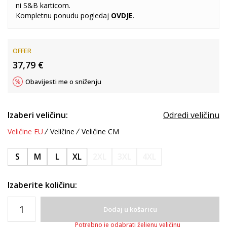
ni S&B karticom.
Kompletnu ponudu pogledaj
OVDJE
.
OFFER
37,79
€
Obavijesti me o sniženju
Izaberi veličinu:
Odredi veličinu
Veličine EU
Veličine
Veličine CM
S
M
L
XL
2XL
3XL
4XL
Izaberite količinu:
Dodaj u košaricu
Potrebno je odabrati željenu veličinu