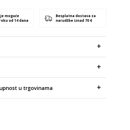
 je moguće
Besplatna dostava za
 roku od 14 dana
narudžbe iznad 70 €
tupnost u trgovinama