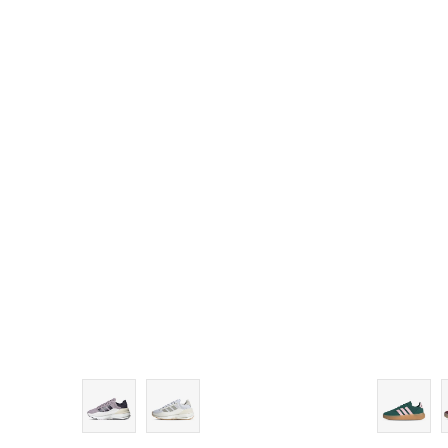
6-
7
7-
8
8-
9
9-