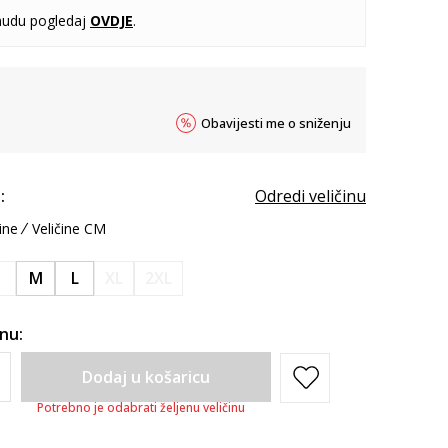
udu pogledaj
OVDJE
.
Obavijesti me o sniženju
:
Odredi veličinu
ine
Veličine CM
S
M
L
XL
2XL
inu:
Dodaj u košaricu
Potrebno je odabrati željenu veličinu