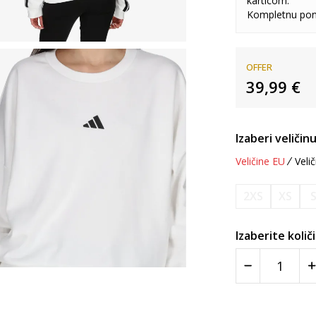
karticom.
Kompletnu pon
OFFER
39,99
€
Izaberi veličinu
Veličine EU
Velič
2XS
XS
Izaberite količ