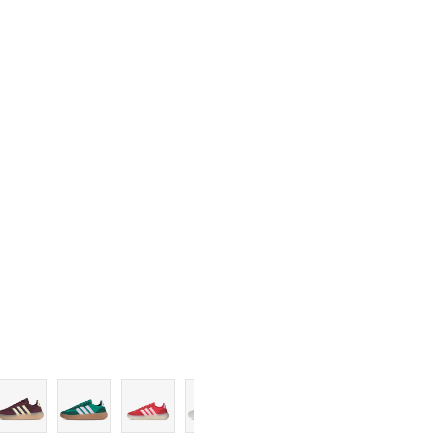
6-
7
7-
8
8-
9
9-