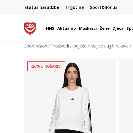
BOX NOW
Status narudžbe
Trgovine
Sport&Bonus
Dostava 1,50 €
| Više od 800 paketomata u Hrvatsko
HNS
Aktualno
Muškarci
Žene
Djeca
Spo
Sport Vision
Proizvodi
Odjeća
Majice dugih rukava
-20% U KOŠARICI