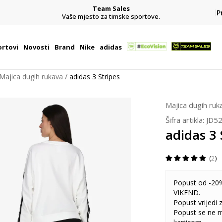
Team Sales
P
j
Vaše mjesto za timske sportove.
rtovi
Novosti
Brand
Nike
adidas
Majica dugih rukava
adidas 3 Stripes
Majica dugih ruk
Šifra artikla:
JD5
adidas 3 
2
Popust od -20%
VIKEND.
Popust vrijedi
Popust se ne 