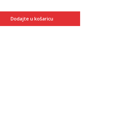
Dodajte u košaricu
Veličina
Dodaj u košaricu
3-
4
4-
5
5-
6