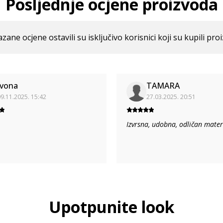
Posljednje ocjene proizvoda
azane ocjene ostavili su isključivo korisnici koji su kupili pro
Ivona
TAMARA
9.11.2025. 15:42
27.03.2025. 20:51
Izvrsna, udobna, odličan materi
Upotpunite look