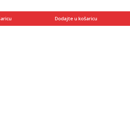
aricu
Dodajte u košaricu
Veličina
 košaricu
Dodaj u košaricu
3-
4
4-
5
5-
6