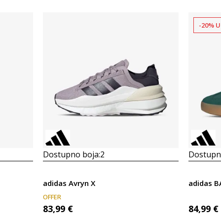
-20% U
Dostupno boja:
2
Dostupno
adidas Avryn X
adidas 
OFFER
83,99
€
84,99
€