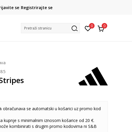
CLICK& COLLECT
rijavite se
Registrirajte se
besplatno preuzimanje u trgovini
0
0
Pretraži stranicu
ava
285
Stripes
 obračunava se automatski u košarici uz promo kod
 za kupnje s minimalnim iznosom košarice od 20 €.
može kombinirati s drugim promo kodovima ni S&B