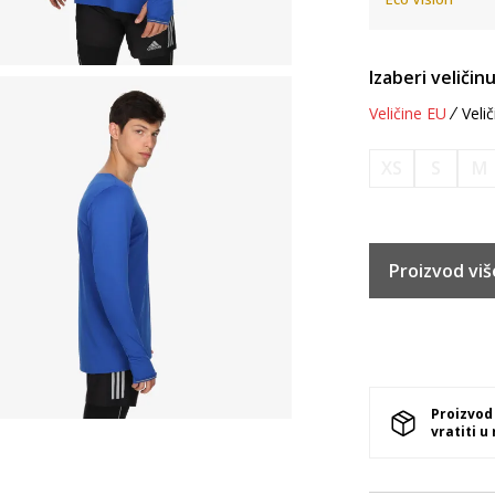
Izaberi veličinu
Veličine EU
Velič
XS
S
M
Proizvod viš
Proizvod
vratiti u