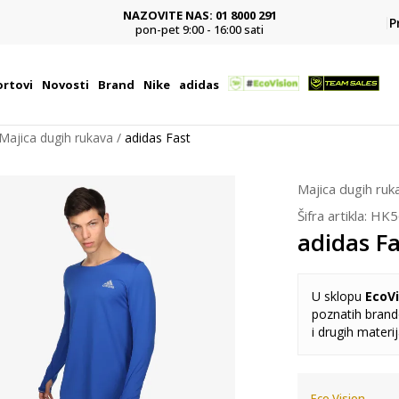
NAZOVITE NAS: 01 8000 291
P
pon-pet 9:00 - 16:00 sati
rtovi
Novosti
Brand
Nike
adidas
Majica dugih rukava
adidas Fast
Majica dugih ruk
Šifra artikla:
HK5
adidas Fa
U sklopu
EcoVi
poznatih brando
i drugih materi
Eco Vision