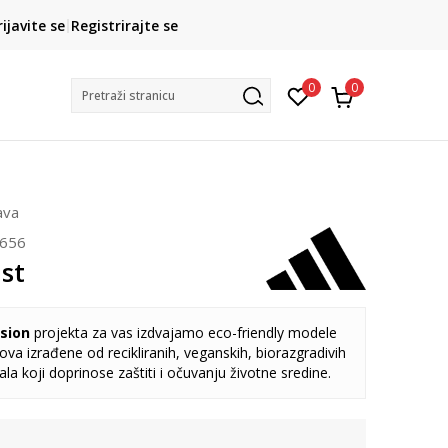
Kako do R1 računa?
rijavite se
Registrirajte se
Saznajte više
Postani član pr
0
0
Pretraži stranicu
ava
656
st
sion
projekta za vas izdvajamo eco-friendly modele
va izrađene od recikliranih, veganskih, biorazgradivih
jala koji doprinose zaštiti i očuvanju životne sredine.