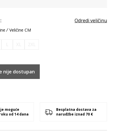
:
Odredi veličinu
ine
Veličine CM
L
XL
2XL
e nije dostupan
 je moguće
Besplatna dostava za
 roku od 14 dana
narudžbe iznad 70 €