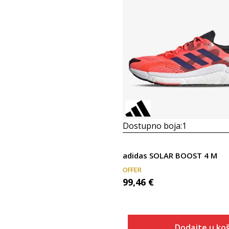
Dostupno boja:
1
adidas SOLAR BOOST 4 M
OFFER
99,46
€
Dodajte u koš