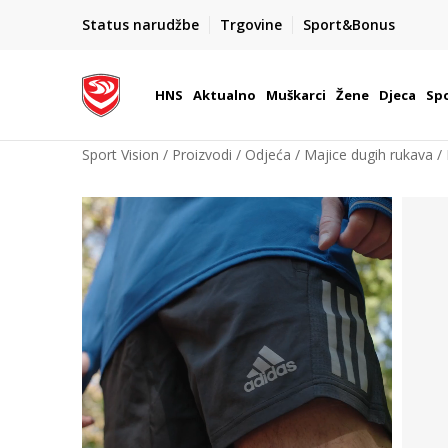
KORISNIČKA SLUŽBA
Status narudžbe
Trgovine
Sport&Bonus
kontaktirajte nas brzo i jednostavno
HNS
Aktualno
Muškarci
Žene
Djeca
Spo
Sport Vision
Proizvodi
Odjeća
Majice dugih rukava