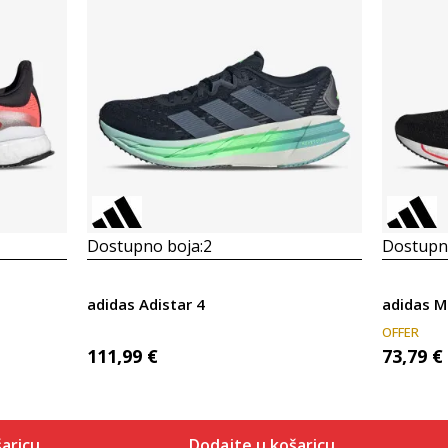
Dostupno boja:
2
Dostupno
adidas Adistar 4
adidas M
OFFER
111,99
€
73,79
€
aricu
Dodajte u košaricu