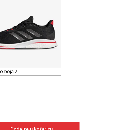
 boja:
2
Dodajte u košaricu