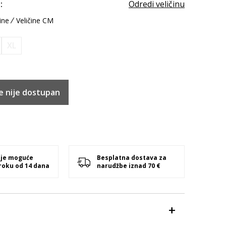
:
Odredi veličinu
ine
Veličine CM
XL
e nije dostupan
 je moguće
Besplatna dostava za
 roku od 14 dana
narudžbe iznad 70 €