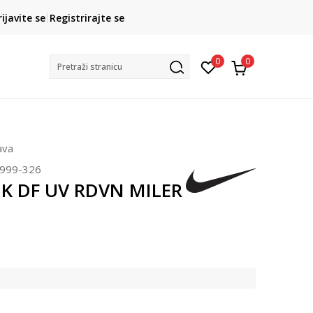
Kako do R1 računa?
rijavite se
Registrirajte se
Saznajte više
Postani član pr
0
0
Pretraži stranicu
ava
999-326
NK DF UV RDVN MILER