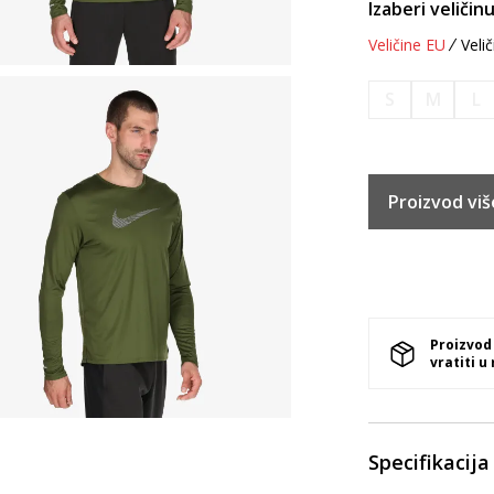
Izaberi veličinu
Veličine EU
Velič
S
M
L
Proizvod viš
Proizvod
vratiti u
Specifikacija