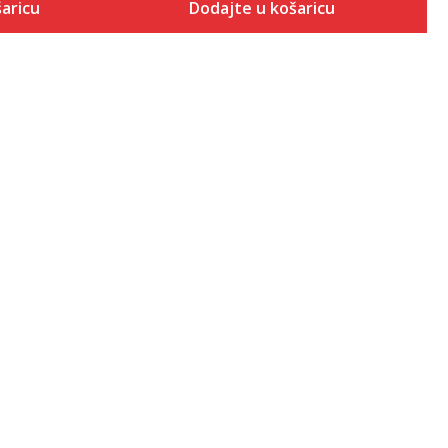
aricu
Dodajte u košaricu
Veličina
 košaricu
Dodaj u košaricu
6.5
7
7.5
8
8.5
9
9.5