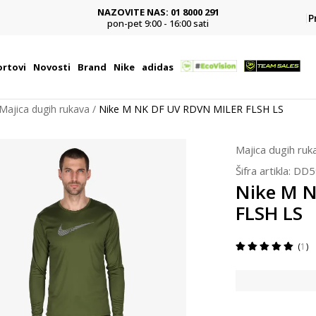
NAZOVITE NAS: 01 8000 291
P
pon-pet 9:00 - 16:00 sati
rtovi
Novosti
Brand
Nike
adidas
Majica dugih rukava
Nike M NK DF UV RDVN MILER FLSH LS
Majica dugih ruk
Šifra artikla:
DD5
Nike M 
FLSH LS
1