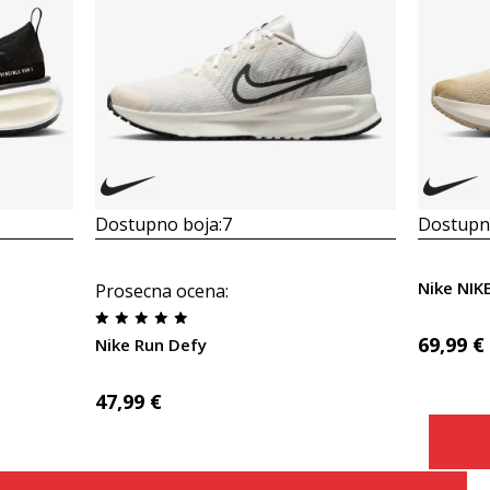
Dostupno boja:
7
Dostupno
Nike NI
Prosecna ocena
:
69,99
€
Nike Run Defy
47,99
€