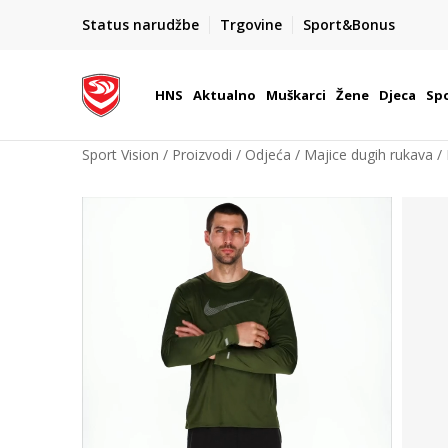
KORISNIČKA SLUŽBA
Status narudžbe
Trgovine
Sport&Bonus
kontaktirajte nas brzo i jednostavno
HNS
Aktualno
Muškarci
Žene
Djeca
Spo
Sport Vision
Proizvodi
Odjeća
Majice dugih rukava