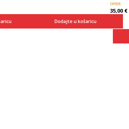
OFFER
35,00
€
aricu
Dodajte u košaricu
Veličina
 košaricu
Dodaj u košaricu
3-
4
4-
5
5-
6