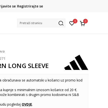
CLICK& COLLECT
rijavite se
Registrirajte se
besplatno preuzimanje u trgovini
0
0
Pretraži stranicu
ava
271
TRN LONG SLEEVE
 obračunava se automatski u košarici uz promo kod
 za kupnje s minimalnim iznosom košarice od 20 €.
može kombinirati s drugim promo kodovima ni S&B
udu pogledaj
OVDJE
.