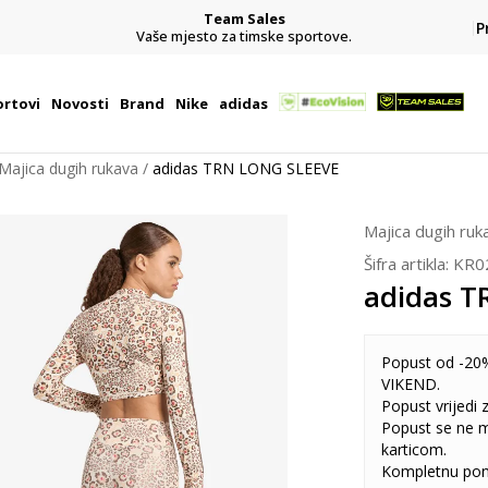
Team Sales
P
j
Vaše mjesto za timske sportove.
rtovi
Novosti
Brand
Nike
adidas
Majica dugih rukava
adidas TRN LONG SLEEVE
Majica dugih ruk
Šifra artikla:
KR0
adidas 
Popust od -20%
VIKEND.
Popust vrijedi
Popust se ne 
karticom.
Kompletnu pon