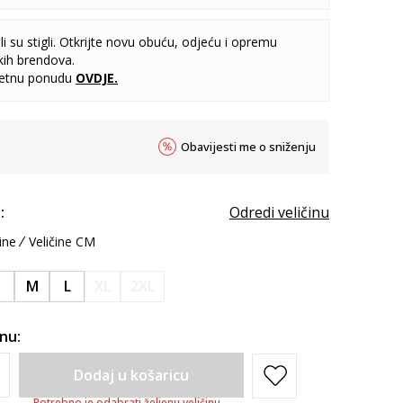
i su stigli. Otkrijte novu obuću, odjeću i opremu
kih brendova.
letnu ponudu
OVDJE
.
Obavijesti me o sniženju
:
Odredi veličinu
ine
Veličine CM
S
M
L
XL
2XL
inu:
Dodaj u košaricu
Potrebno je odabrati željenu veličinu