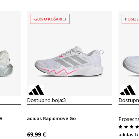
-20% U KOŠARICI
POSLJE
Dostupno boja:
3
Dostupno
W
adidas Rapidmove Go
Prosecn
69,99
€
adidas Li