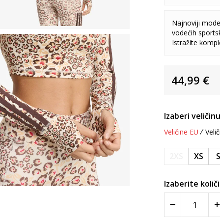
Najnoviji model
vodećih sports
Istražite komp
44,99
€
Izaberi veličinu
Veličine EU
Velič
2XS
XS
Izaberite količ