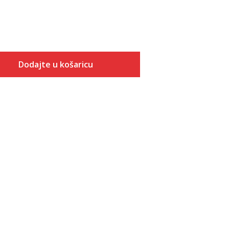
Dodajte u košaricu
Veličina
Dodaj u košaricu
3-
4
4-
5
5-