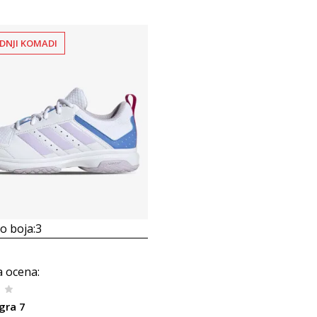
DNJI KOMADI
 boja:
3
a ocena
:
gra 7