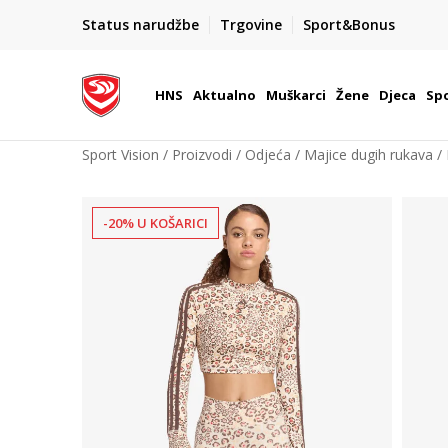
BOX NOW
Status narudžbe
Trgovine
Sport&Bonus
Dostava 1,50 €
| Više od 800 paketomata u Hrvatsko
HNS
Aktualno
Muškarci
Žene
Djeca
Spo
Sport Vision
Proizvodi
Odjeća
Majice dugih rukava
-20% U KOŠARICI