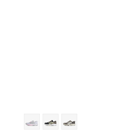
6-
7
7-
8
8-
9
9-