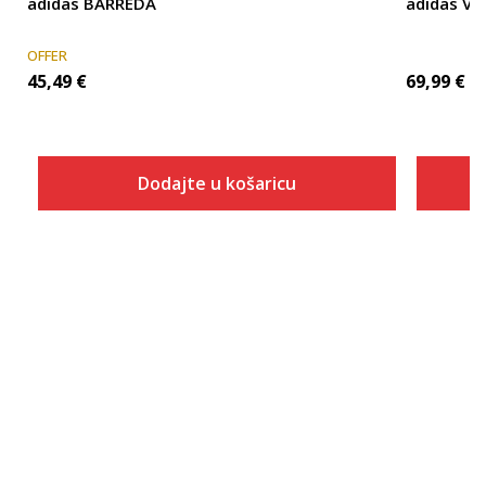
adidas BARREDA
adidas Vl 
OFFER
45,49
€
69,99
€
Dodajte u košaricu
Veličina
Dodaj u košaricu
3-
4
4-
5