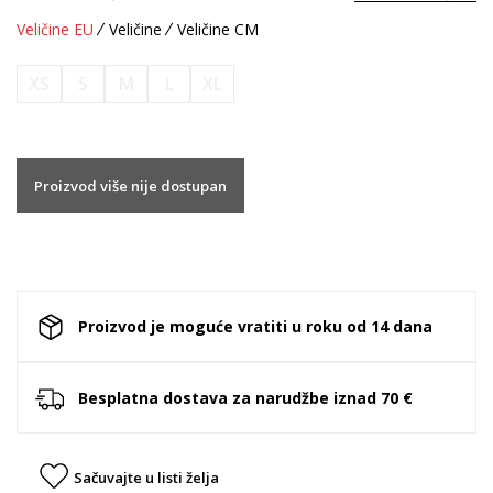
Veličine EU
Veličine
Veličine CM
XS
S
M
L
XL
Proizvod više nije dostupan
Proizvod je moguće vratiti u roku od 14 dana
Besplatna dostava za narudžbe iznad 70 €
Sačuvajte u listi želja