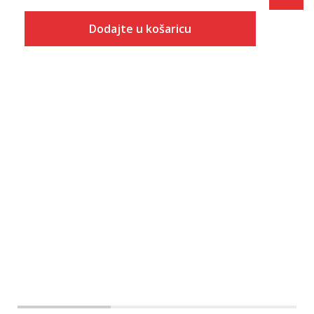
Dodajte u košaricu
Veličina
Dodaj u košaricu
XS
S
M
L
XL