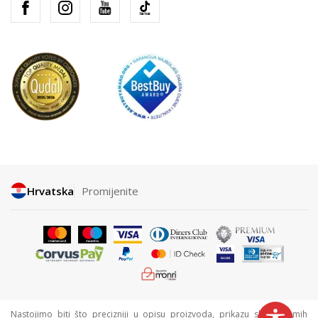
Hrvatska
Promijenite
Nastojimo biti što precizniji u opisu proizvoda, prikazu slika i samih