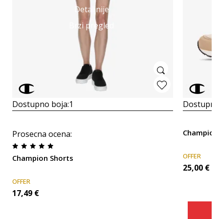
Detaljnije
Brzi pregled
Dostupno boja:
1
Dostupno
Champion
Prosecna ocena
:
OFFER
Champion Shorts
25,00
€
OFFER
17,49
€