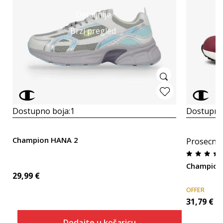
Detaljnije
Brzi pregled
Dostupno boja:
1
Dostupno
Champion HANA 2
Prosecna
Champion
29,99
€
OFFER
31,79
€
Dodajte u košaricu