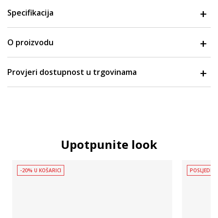
Specifikacija
O proizvodu
Provjeri dostupnost u trgovinama
Upotpunite look
-20% U KOŠARICI
POSLJEDNJ