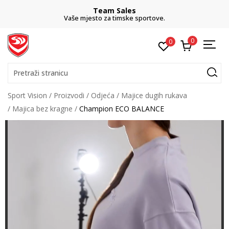
Team Sales
Vaše mjesto za timske sportove.
besp
0
0
Pretraži stranicu
Sport Vision
Proizvodi
Odjeća
Majice dugih rukava
Majica bez kragne
Champion ECO BALANCE