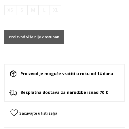
XS
S
M
L
XL
Proizvod više nije dostupan
Proizvod je moguće vratiti u roku od 14 dana
Besplatna dostava za narudžbe iznad 70 €
Sačuvajte u listi želja