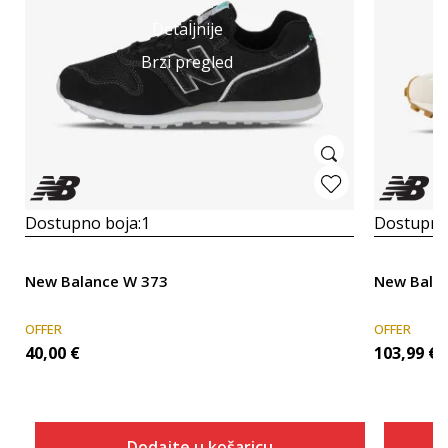
Detaljnije
Brzi pregled
Dostupno boja:
1
Dostupno
New Balance W 373
New Bala
OFFER
OFFER
40,00
€
103,99
€
Dodajte u košaricu