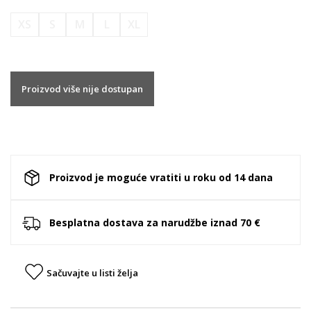
XS
S
M
L
XL
Proizvod više nije dostupan
Proizvod je moguće vratiti u roku od 14 dana
Besplatna dostava za narudžbe iznad 70 €
Sačuvajte u listi želja