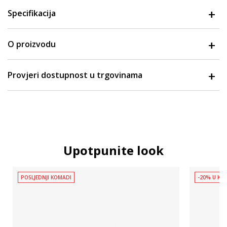
Specifikacija
O proizvodu
Provjeri dostupnost u trgovinama
Upotpunite look
POSLJEDNJI KOMADI
-20% U KOŠ