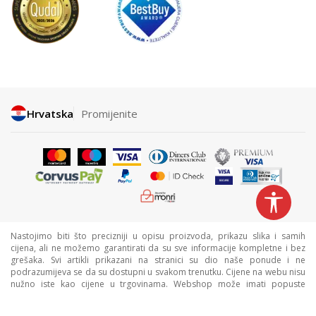
Hrvatska
Promijenite
Nastojimo biti što precizniji u opisu proizvoda, prikazu slika i samih
cijena, ali ne možemo garantirati da su sve informacije kompletne i bez
grešaka. Svi artikli prikazani na stranici su dio naše ponude i ne
podrazumijeva se da su dostupni u svakom trenutku. Cijene na webu nisu
nužno iste kao cijene u trgovinama. Webshop može imati popuste
namijenjene isključivo web kupcima.
©2026
www.sportvision.hr
, Izrada
NB SOFT
. Sva prava zadržana.