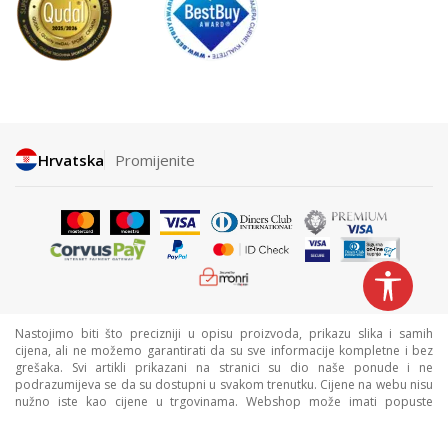
Hrvatska
Promijenite
Nastojimo biti što precizniji u opisu proizvoda, prikazu slika i samih
cijena, ali ne možemo garantirati da su sve informacije kompletne i bez
grešaka. Svi artikli prikazani na stranici su dio naše ponude i ne
podrazumijeva se da su dostupni u svakom trenutku. Cijene na webu nisu
nužno iste kao cijene u trgovinama. Webshop može imati popuste
namijenjene isključivo web kupcima.
©2026
www.sportvision.hr
, Izrada
NB SOFT
. Sva prava zadržana.