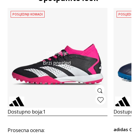
POSLJEDNJI KOMADI
POSLJEDNJ
Detaljnije
Brzi pregled
Dostupno boja:
1
Dostupno
adidas CO
Prosecna ocena
: