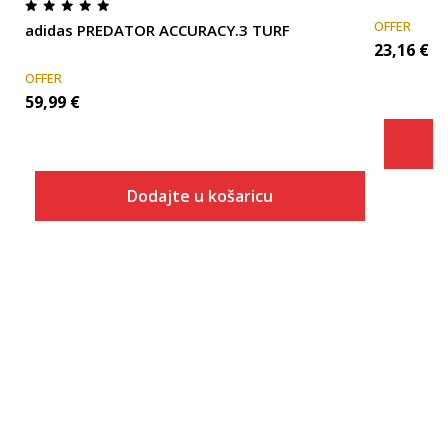
OFFER
adidas PREDATOR ACCURACY.3 TURF
23,16
€
OFFER
59,99
€
Dodajte u košaricu
Veličina
Dodaj u košaricu
3-
4
4-
5