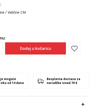
:
ine
Veličine CM
inu:
Dodaj u košaricu
 je moguće
Besplatna dostava za
 roku od 14 dana
narudžbe iznad 70 €