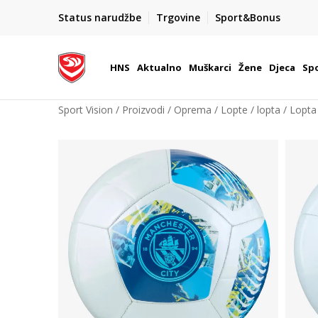
BOX NOW
Status narudžbe
Trgovine
Sport&Bonus
Dostava 1,50 €
| Više od 800 paketomata u Hrvatsko
HNS
Aktualno
Muškarci
Žene
Djeca
Spo
Sport Vision
Proizvodi
Oprema
Lopte
lopta
Lopta