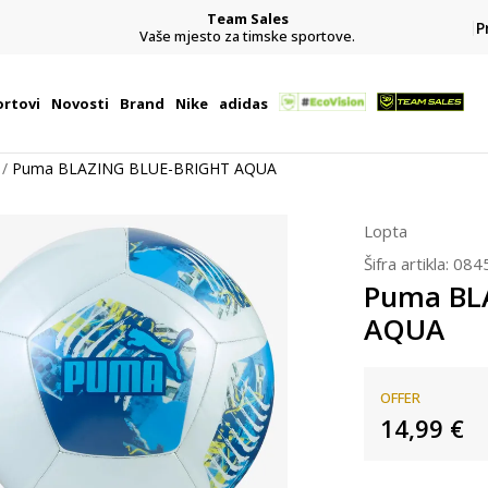
Team Sales
P
j
Vaše mjesto za timske sportove.
rtovi
Novosti
Brand
Nike
adidas
Puma BLAZING BLUE-BRIGHT AQUA
Lopta
Šifra artikla:
084
Puma BL
AQUA
OFFER
14,99
€