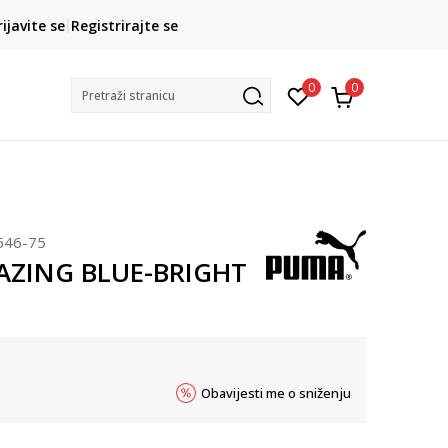
CLICK& COLLECT
rijavite se
Registrirajte se
besplatno preuzimanje u trgovini
0
0
Pretraži stranicu
546-75
AZING BLUE-BRIGHT
Obavijesti me o sniženju