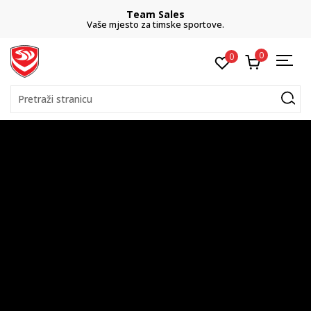
CLICK& COLLECT
besplatno preuzimanje u trgovini
0
0
Pretraži stranicu