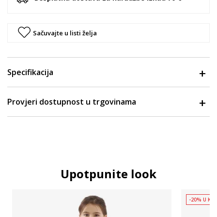
Sačuvajte u listi želja
Specifikacija
Provjeri dostupnost u trgovinama
Upotpunite look
-20% U KOŠ