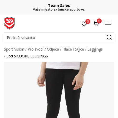
Team Sales
Vaše mjesto za timske sportove.
0
0
Pretraži stranicu
Sport Vision
Proizvodi
Odjeća
Hlače i tajice
Leggings
Lotto CUORE LEEGINGS