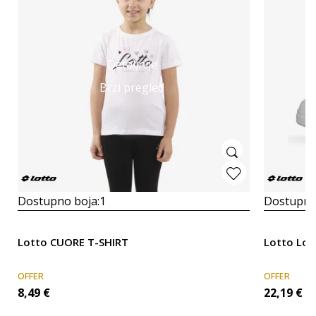
Detaljnije
Brzi pregled
Dostupno boja:
1
Dostupno
Lotto CUORE T-SHIRT
Lotto Lom
OFFER
OFFER
8,49
€
22,19
€