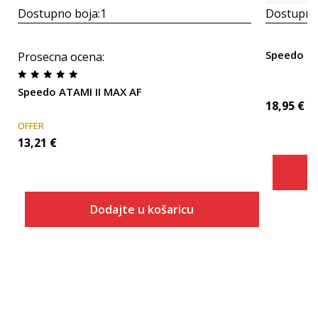
Dostupno boja:
1
Dostupno
Speedo SP
Prosecna ocena
:
Speedo ATAMI II MAX AF
18,95
€
OFFER
13,21
€
Dodajte u košaricu
Veličina
Dodaj u košaricu
ONESZ
35.5