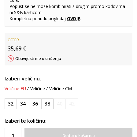
20 €.
Popust se ne može kombinirati s drugim promo kodovima
ni S&B karticom.
Kompletnu ponudu pogledaj
OVDJE
.
OFFER
35,69
€
Obavijesti me o sniženju
Izaberi veličinu:
Veličine EU
Veličine
Veličine CM
32
34
36
38
40
42
Izaberite količinu:
Dodaj u košaricu