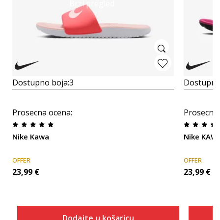
Brzi pregled
Dostupno boja:
3
Dostupno
Prosecna ocena
:
Prosecna
Nike Kawa
Nike KAW
OFFER
OFFER
23,99
€
23,99
€
Dodajte u košaricu