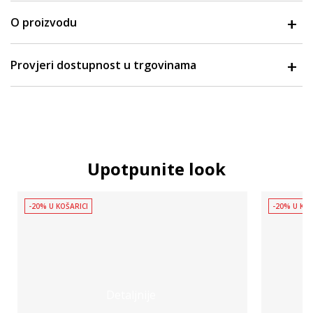
O proizvodu
Provjeri dostupnost u trgovinama
Upotpunite look
-20% U KOŠARICI
-20% U KOŠ
Detaljnije