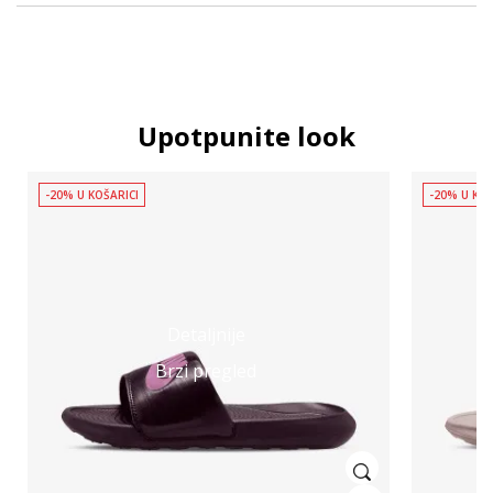
Upotpunite look
-20% U KOŠARICI
-20% U KOŠ
Detaljnije
Brzi pregled