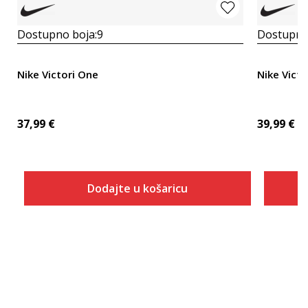
Dostupno boja:
9
Dostupno
Nike Victori One
Nike Victo
37,99
€
39,99
€
Dodajte u košaricu
Veličina
Dodaj u košaricu
5
6
7