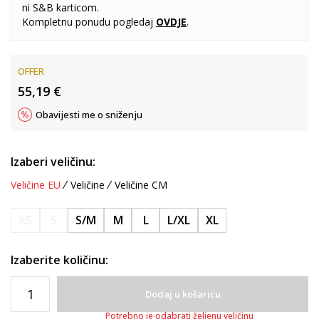
ni S&B karticom.
Kompletnu ponudu pogledaj
OVDJE
.
OFFER
55,19
€
Obavijesti me o sniženju
Izaberi veličinu:
Veličine EU
Veličine
Veličine CM
XS
S
S/M
M
L
L/XL
XL
Izaberite količinu:
Dodaj u košaricu
Potrebno je odabrati željenu veličinu