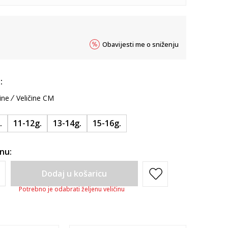
Obavijesti me o sniženju
:
ine
Veličine CM
.
11-12g.
13-14g.
15-16g.
inu:
Dodaj u košaricu
Potrebno je odabrati željenu veličinu