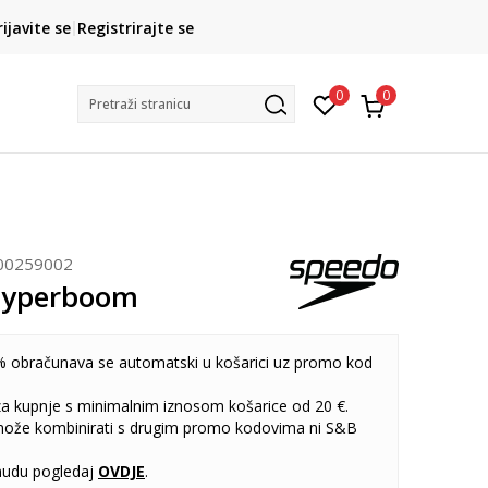
CLICK& COLLECT
rijavite se
Registrirajte se
besplatno preuzimanje u trgovini
0
0
Pretraži stranicu
00259002
Hyperboom
 obračunava se automatski u košarici uz promo kod
 za kupnje s minimalnim iznosom košarice od 20 €.
može kombinirati s drugim promo kodovima ni S&B
udu pogledaj
OVDJE
.