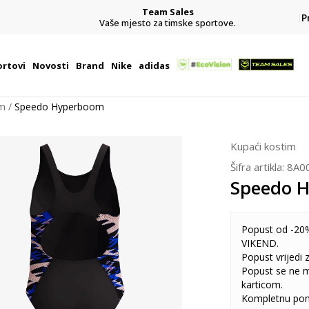
Team Sales
P
j
Vaše mjesto za timske sportove.
rtovi
Novosti
Brand
Nike
adidas
im
Speedo Hyperboom
Kupaći kostim
Šifra artikla:
8A0
Speedo 
Popust od -20%
VIKEND.
Popust vrijedi
Popust se ne 
karticom.
Kompletnu pon