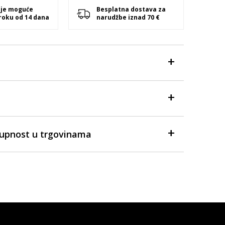
 je moguće
Besplatna dostava za
 roku od 14 dana
narudžbe iznad 70 €
tupnost u trgovinama