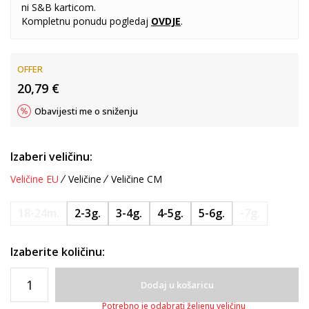
ni S&B karticom.
Kompletnu ponudu pogledaj
OVDJE
.
OFFER
20,79
€
Obavijesti me o sniženju
Izaberi veličinu:
Veličine EU
Veličine
Veličine CM
18-24m.
2-3g.
3-4g.
4-5g.
5-6g.
-7g.
Izaberite količinu:
Dodaj u košaricu
Potrebno je odabrati željenu veličinu