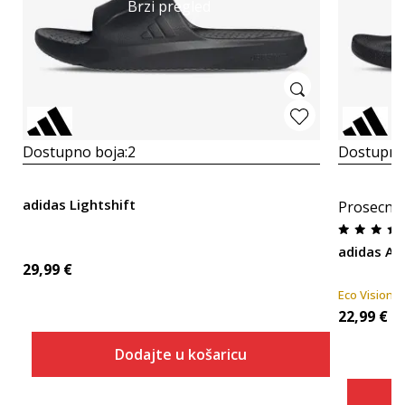
Brzi pregled
Dostupno boja:
2
Dostupno
adidas Lightshift
Prosecna
adidas Ad
29,99
€
Eco Vision
22,99
€
Dodajte u košaricu
Veličina