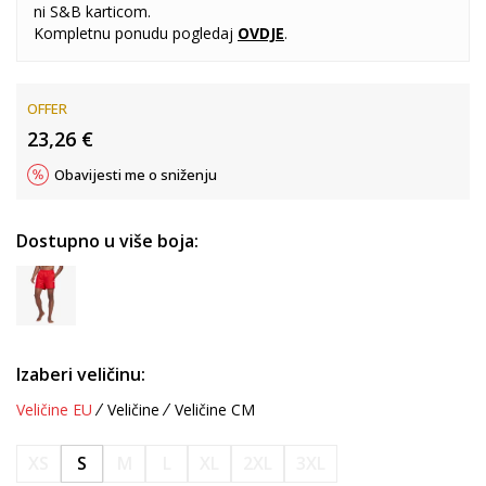
ni S&B karticom.
Kompletnu ponudu pogledaj
OVDJE
.
OFFER
23,26
€
Obavijesti me o sniženju
Dostupno u više boja:
Izaberi veličinu:
Veličine EU
Veličine
Veličine CM
XS
S
M
L
XL
2XL
3XL