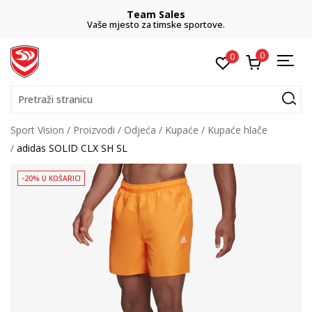
Team Sales
Vaše mjesto za timske sportove.
0
0
Pretraži stranicu
Sport Vision
Proizvodi
Odjeća
Kupaće
Kupaće hlače
adidas SOLID CLX SH SL
-20% U KOŠARICI