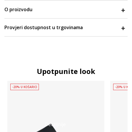
O proizvodu
Provjeri dostupnost u trgovinama
Upotpunite look
-20% U KOŠARICI
-20% U KOŠ
Detaljnije