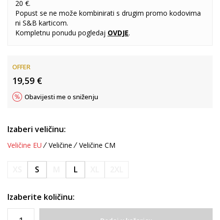
20 €.
Popust se ne može kombinirati s drugim promo kodovima
ni S&B karticom.
Kompletnu ponudu pogledaj
OVDJE
.
OFFER
19,59
€
Obavijesti me o sniženju
Izaberi veličinu:
Veličine EU
Veličine
Veličine CM
XS
S
M
L
XL
2XL
Izaberite količinu: