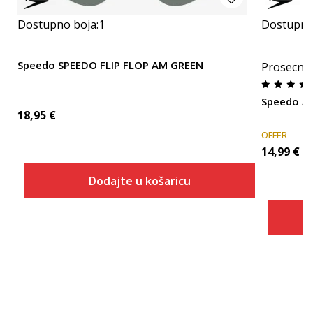
Dostupno boja:
1
Dostupno
Speedo SPEEDO FLIP FLOP AM GREEN
Prosecna
Speedo A
18,95
€
OFFER
14,99
€
Dodajte u košaricu
Veličina
Dodaj u košaricu
7
8
9