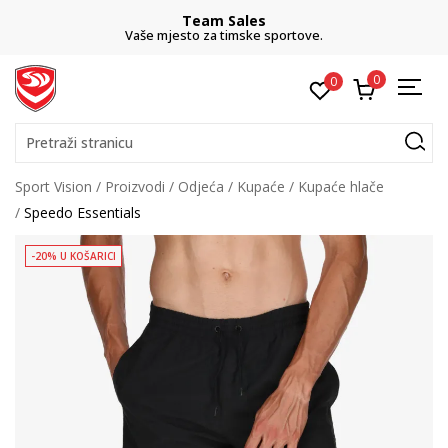
Team Sales
Vaše mjesto za timske sportove.
0
0
Pretraži stranicu
Sport Vision
Proizvodi
Odjeća
Kupaće
Kupaće hlače
Speedo Essentials
-20% U KOŠARICI