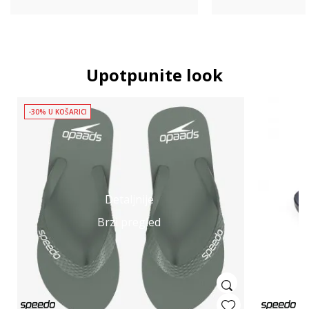
Upotpunite look
-30% U KOŠARICI
Detaljnije
Brzi pregled