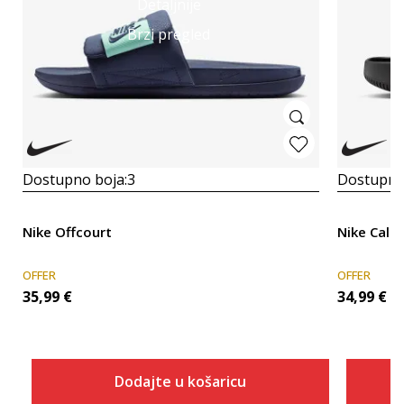
Detaljnije
Brzi pregled
Dostupno boja:
3
Dostupno
Nike Offcourt
Nike Calm
OFFER
OFFER
35,99
€
34,99
€
Dodajte u košaricu