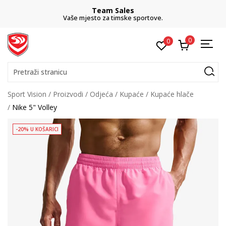
Team Sales
Vaše mjesto za timske sportove.
0
0
Pretraži stranicu
Sport Vision
Proizvodi
Odjeća
Kupaće
Kupaće hlače
Nike 5" Volley
-20% U KOŠARICI