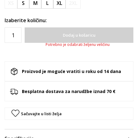
XS
S
M
L
XL
2XL
Izaberite količinu:
Dodaj u košaricu
Potrebno je odabrati željenu veličinu
Proizvod je moguće vratiti u roku od 14 dana
Besplatna dostava za narudžbe iznad 70 €
Sačuvajte u listi želja