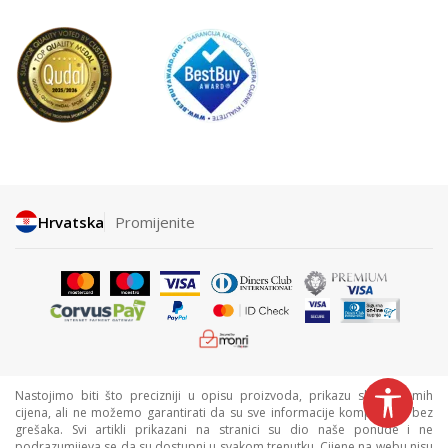
Hrvatska
Promijenite
Nastojimo biti što precizniji u opisu proizvoda, prikazu slika i samih
cijena, ali ne možemo garantirati da su sve informacije kompletne i bez
grešaka. Svi artikli prikazani na stranici su dio naše ponude i ne
podrazumijeva se da su dostupni u svakom trenutku. Cijene na webu nisu