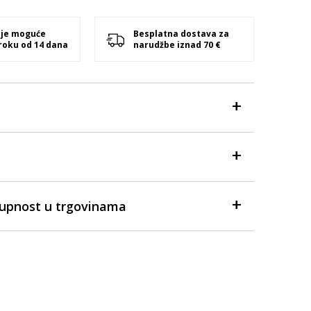
 je moguće
Besplatna dostava za
 roku od 14 dana
narudžbe iznad 70 €
tupnost u trgovinama