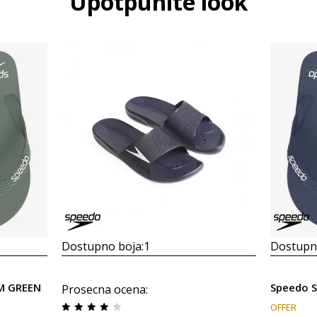
Upotpunite look
Dostupno boja:
1
Dostupno
M GREEN
Speedo 
Prosecna ocena
:
OFFER