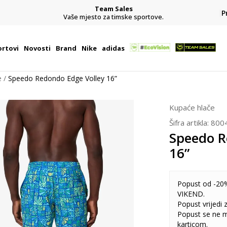
Team Sales
P
j
Vaše mjesto za timske sportove.
rtovi
Novosti
Brand
Nike
adidas
e
Speedo Redondo Edge Volley 16”
Kupaće hlače
Šifra artikla:
800
Speedo R
16”
Popust od -20%
VIKEND.
Popust vrijedi
Popust se ne 
karticom.