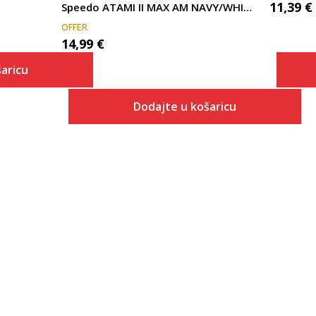
11,39
€
Speedo ATAMI II MAX AM NAVY/WHITE
OFFER
14,99
€
aricu
Dodajte u košaricu
 košaricu
Veličina
Dodaj u košaricu
ONESZ
NS
39
40.5
42