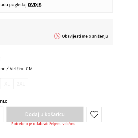
udu pogledaj
OVDJE
.
Obavijesti me o sniženju
:
ine
Veličine CM
XL
2XL
inu:
Dodaj u košaricu
Potrebno je odabrati željenu veličinu