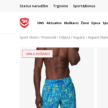
BOX NOW
Status narudžbe
Trgovine
Sport&Bonus
Dostava 1,50 €
| Više od 800 paketomata u Hrvatsko
HNS
Aktualno
Muškarci
Žene
Djeca
Spo
Sport Vision
Proizvodi
Odjeća
Kupaće
Kupaće hlač
-20% U KOŠARICI