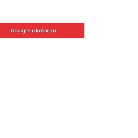
Dodajte u košaricu
Veličina
Dodaj u košaricu
7
8
9
10
11
12