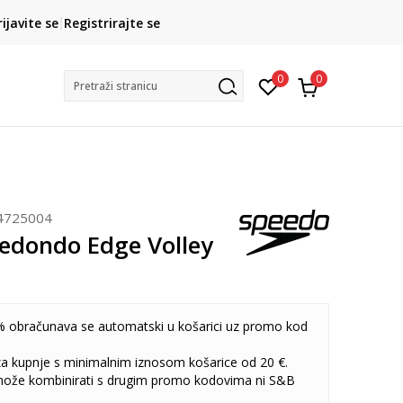
CLICK& COLLECT
rijavite se
Registrirajte se
besplatno preuzimanje u trgovini
0
0
Pretraži stranicu
4725004
edondo Edge Volley
 obračunava se automatski u košarici uz promo kod
 za kupnje s minimalnim iznosom košarice od 20 €.
može kombinirati s drugim promo kodovima ni S&B