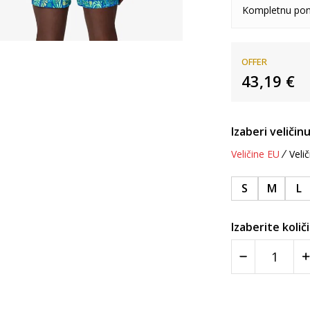
Kompletnu pon
OFFER
43,19
€
Izaberi veličinu
Veličine EU
Velič
S
M
L
Izaberite količ