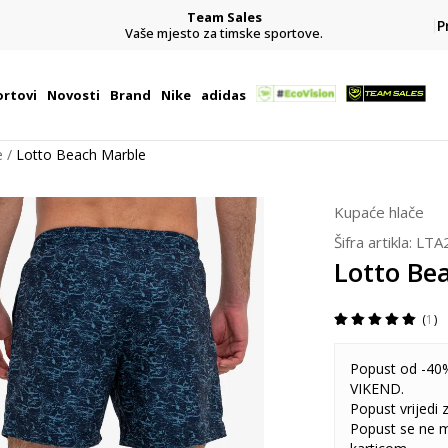
Team Sales
P
j
Vaše mjesto za timske sportove.
rtovi
Novosti
Brand
Nike
adidas
e
Lotto Beach Marble
Kupaće hlače
Šifra artikla:
LTA
Lotto Be
1
Popust od -40%
VIKEND.
Popust vrijedi
Popust se ne 