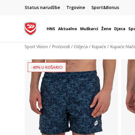
BOX NOW
Status narudžbe
Trgovine
Sport&Bonus
Dostava 1,50 €
| Više od 800 paketomata u Hrvatsko
HNS
Aktualno
Muškarci
Žene
Djeca
Spo
Sport Vision
Proizvodi
Odjeća
Kupaće
Kupaće hlač
-40% U KOŠARICI