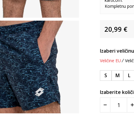
karticom.
Kompletnu pon
20,99
€
Izaberi veličinu
Veličine EU
Velič
S
M
L
Izaberite količ