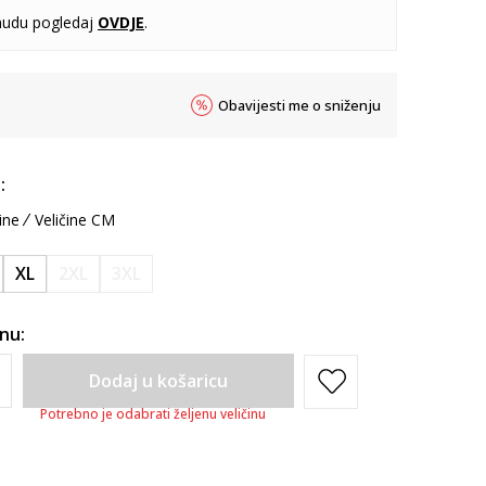
udu pogledaj
OVDJE
.
Obavijesti me o sniženju
:
ine
Veličine CM
XL
2XL
3XL
inu:
Dodaj u košaricu
Potrebno je odabrati željenu veličinu