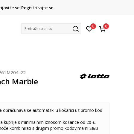
CLICK& COLLECT
rijavite se
Registrirajte se
besplatno preuzimanje u trgovini
0
0
Pretraži stranicu
261M204-22
ach Marble
 obračunava se automatski u košarici uz promo kod
 za kupnje s minimalnim iznosom košarice od 20 €.
može kombinirati s drugim promo kodovima ni S&B