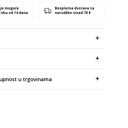
 je moguće
Besplatna dostava za
 roku od 14 dana
narudžbe iznad 70 €
tupnost u trgovinama