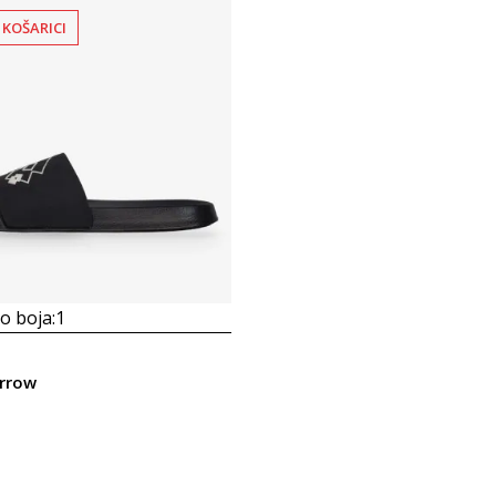
 KOŠARICI
 boja:
1
rrow