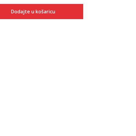
Dodajte u košaricu
Veličina
Dodaj u košaricu
40
41
42
43
44
45
46