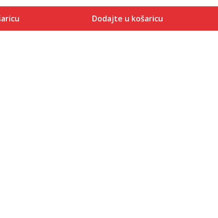
aricu
Dodajte u košaricu
Veličina
 košaricu
Dodaj u košaricu
40
41
42
43
44
45
46